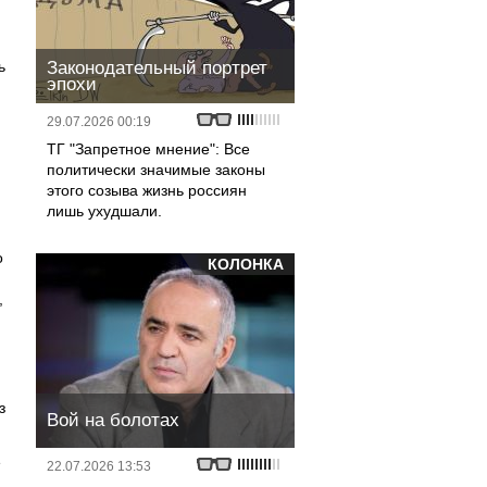
ь
Законодательный портрет
эпохи
29.07.2026 00:19
ТГ "Запретное мнение": Все
политически значимые законы
этого созыва жизнь россиян
лишь ухудшали.
о
КОЛОНКА
,
з
Вой на болотах
е
22.07.2026 13:53