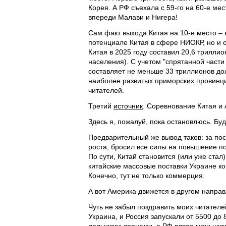
Корея. А РФ съехала с 59-го на 60-е ме
впереди Малави и Нигера!
Сам факт выхода Китая на 10-е место – 
потенциале Китая в сфере НИОКР, но и
Китая в 2025 году составил 20,6 трилли
населения). С учетом "спрятанной части 
составляет не меньше 33 триллионов до
наиболее развитых приморских провинция
читателей.
Третий
источник
. Соревнование Китая и
Здесь я, пожалуй, пока остановлюсь. Буд
Предварительный же вывод таков: за по
роста, бросил все силы на повышение п
По сути, Китай становится (или уже стал
китайские массовые поставки Украине к
Конечно, тут не только коммерция.
А вот Америка движется в другом направ
Чуть не забыл поздравить моих читателе
Украина, и Россия запускали от 5500 до