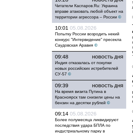
НОВОСТЬ ДНЯ
Читатели Каспаров.Ru: Украина
вправе атаковать любой объект на
территории агрессора – России
©
10:01
05.08.2026
Попытку России возродить некий
конкурс "Интервидение" пресекла
Саудовская Аравия
©
09:48
НОВОСТЬ ДНЯ
Индия отказалась от покупки
новых российских истребителей
СУ-57
©
09:39
НОВОСТЬ ДНЯ
На время визита Путина в
Красноярск там снизили цены на
бензин на десятки рублей
©
09:14
05.08.2026
Более полумесяца ликвидируют
последствия удара БПЛА по
индустриальному парку в