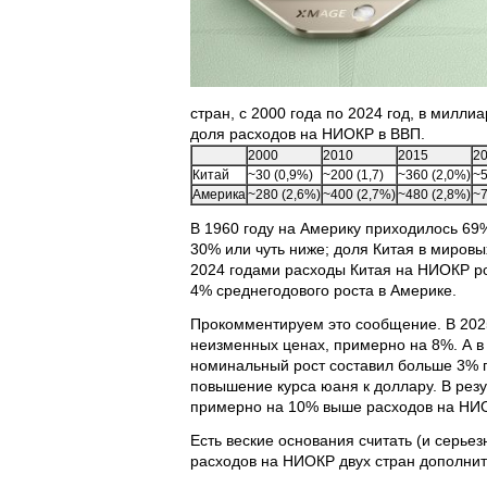
стран, с 2000 года по 2024 год, в милли
доля расходов на НИОКР в ВВП.
2000
2010
2015
2
Китай
~30 (0,9%)
~200 (1,7)
~360 (2,0%)
~5
Америка
~280 (2,6%)
~400 (2,7%)
~480 (2,8%)
~7
В 1960 году на Америку приходилось 69
30% или чуть ниже; доля Китая в миров
2024 годами расходы Китая на НИОКР рос
4% среднегодового роста в Америке.
Прокомментируем это сообщение. В 2025
неизменных ценах, примерно на 8%. А в 
номинальный рост составил больше 3% п
повышение курса юаня к доллару. В резу
примерно на 10% выше расходов на НИ
Есть веские основания считать (и серье
расходов на НИОКР двух стран дополнит