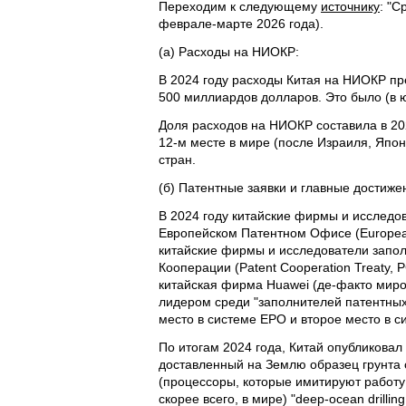
Переходим к следующему
источнику
: "С
феврале-марте 2026 года).
(а) Расходы на НИОКР:
В 2024 году расходы Китая на НИОКР пр
500 миллиардов долларов. Это было (в ю
Доля расходов на НИОКР составила в 20
12-м месте в мире (после Израиля, Япо
стран.
(б) Патентные заявки и главные достиже
В 2024 году китайские фирмы и исследов
Европейском Патентном Офисе (European
китайские фирмы и исследователи запол
Кооперации (Patent Cooperation Treaty,
китайская фирма Huawei (де-факто мир
лидером среди "заполнителей патентных
место в системе EPO и второе место в с
По итогам 2024 года, Китай опубликовал
доставленный на Землю образец грунта с 
(процессоры, которые имитируют работу че
скорее всего, в мире) "deep-ocean drilli