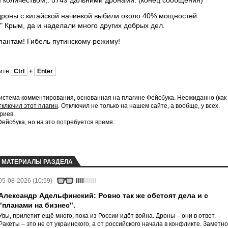
 количеством,. 5749 дальними дронами. (конец сообщения)
 дроны с китайской начинкой выбили около 40% мощностей
" Крым, да и наделали много других добрых дел.
пантам! Гибель путинскому режиму!
мите
Ctrl
+
Enter
истема комментирования, основанная на плагине Фейсбука. Неожиданно (как
тключил этот плагин
. Отключил не только на нашем сайте, а вообще, у всех.
риев.
йсбука, но на это потребуется время.
МАТЕРИАЛЫ РАЗДЕЛА
05-08-2026 (10:59)
Александр Адельфинский: Ровно так же обстоят дела и с
"планами на бизнес".
Увы, прилетит ещё много, пока из России идёт война. Дроны – они в ответ.
Ракеты – это не от украинского, а от российского начала в конфликте. Заметно