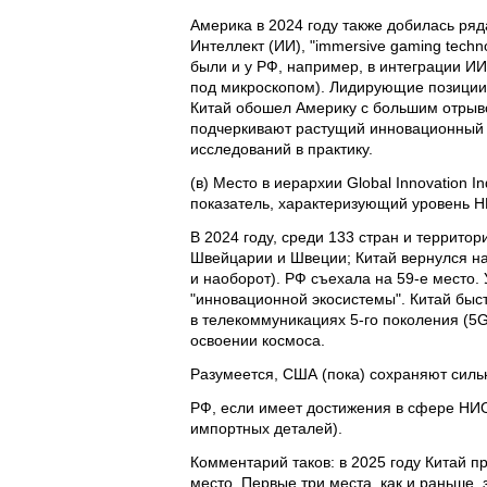
Америка в 2024 году также добилась ряд
Интеллект (ИИ), "immersive gaming tec
были и у РФ, например, в интеграции И
под микроскопом). Лидирующие позиции 
Китай обошел Америку с большим отрыв
подчеркивают растущий инновационный п
исследований в практику.
(в) Место в иерархии Global Innovation
показатель, характеризующий уровень Н
В 2024 году, среди 133 стран и территор
Швейцарии и Швеции; Китай вернулся на 
и наоборот). РФ съехала на 59-е место.
"инновационной экосистемы". Китай быс
в телекоммуникациях 5-го поколения (5G
освоении космоса.
Разумеется, США (пока) сохраняют силь
РФ, если имеет достижения в сфере НИОК
импортных деталей).
Комментарий таков: в 2025 году Китай пр
место. Первые три места, как и раньше