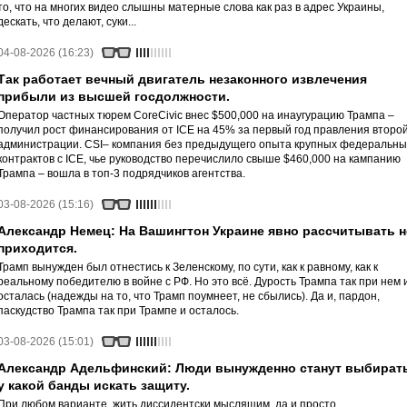
то, что на многих видео слышны матерные слова как раз в адрес Украины,
дескать, что делают, суки...
04-08-2026 (16:23)
Так работает вечный двигатель незаконного извлечения
прибыли из высшей госдолжности.
Оператор частных тюрем CoreCivic внес $500,000 на инаугурацию Трампа –
получил рост финансирования от ICE на 45% за первый год правления второ
администрации. CSI– компания без предыдущего опыта крупных федеральны
контрактов с ICE, чье руководство перечислило свыше $460,000 на кампанию
Трампа – вошла в топ-3 подрядчиков агентства.
03-08-2026 (15:16)
Александр Немец: На Вашингтон Украине явно рассчитывать н
приходится.
Трамп вынужден был отнестись к Зеленскому, по сути, как к равному, как к
реальному победителю в войне с РФ. Но это всё. Дурость Трампа так при нем 
осталась (надежды на то, что Трамп поумнеет, не сбылись). Да и, пардон,
паскудство Трампа так при Трампе и осталось.
03-08-2026 (15:01)
Александр Адельфинский: Люди вынужденно станут выбирать
у какой банды искать защиту.
При любом варианте, жить диссидентски мыслящим, да и просто