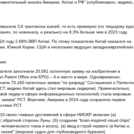
равнительный анализ Америки, Китая и РФ" (опубликовано, видимо,
евысили 3,6 триллиона юаней, то есть примерно (по текущему курс
анях, по номиналу, и реально) на 8,3% больше чем в 2023 году.
24 году 2,68% ВВП Китая. По этому показателю Китай оказался на
нии, Южной Кореи, США и нескольких ведущих западноевропейских
ния:
атели заполнили 20,081 патентную заявку на изобретения в
 Patent Office или EPO) – 4-е место в мире. Одновременно,
нили 70,160 патентных заявок "по разряду" Соглашения о Патентн
 PCT; видимо Китай здесь стал мировым лидером). Примечательно,
овой лидер в сфере информационных технологий) стала мировым
 заявок" PCT. Впрочем, Америка в 2024 года сохраняла первое
истеме PCT.
 10 своих главных достижений в сфере НИОКР, включая (а)
обратной стороны Луны, (б) создание "brain-inspired visual chips"
ловеческого глаза и мозга), (в) ввод в строй первого (в Китае и,
ng vessel" (морское судно для глубоководного бурения).