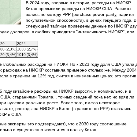
В 2024 году, впервые в истории, расходы на НИОКР
Китая превысили расходы на НИОКР США. Расчеты
велись по методу РРР (purchase power parity, паритет
покупательной способности), в ценах текущего года. В
следующей таблице приведены данные по НИОКР дву
ардах долларов; в скобках приводится "интенсивность НИОКР", или
020
2024
80 (2,3%)
1030 (2,7%)
20 (3,4%)
1010 (3,4%)
% глобальных расходов на НИОКР. Но к 2023 году доля США упала 
ых расходах на НИОКР составила примерно столько же. Между 2004
ли в среднем на 12% год, считая в неизменных ценах; это против
 году китайские расходы на НИОКР выросли, и номинально, и в
США, стараниями Трампа... точных сведений пока нет, но вряд ли
ри нулевом реальном росте. Более того, имело некоторое
льтате, расходы на НИОКР в Китае (в расчете по РРР) оказались
ОКР в США.
зные эксперты это подтверждают), что к 2030 году соотношение
ельно и существенно изменится в пользу Китая.