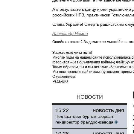
дальними дронами, а РФ вдвое меньшим
А в результате к концу июня украинские
российских НПЗ, практически "отключили
Слава Украине! Смерть рашистским окку
Александр Немец
Ошибка в тексте? Выделите ее мышкой и наж
Уважаемые читатели!
Многие годы на нашем сайте использовалась с
говорится «без объявления войны»)
Фейсбук о
Таким образом, вы и мы остались без коммента
Мы постараемся найти замену комментариям Фе
С уважением,
Редакция
НОВОСТИ
16:22
НОВОСТЬ ДНЯ
Под Екатеринбургом взорван
гендиректор Уралдронзавода
©
10:28