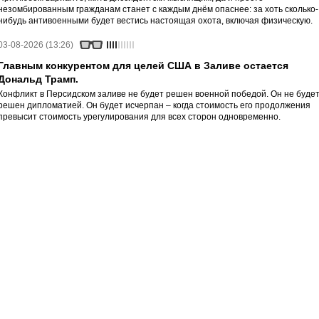
незомбированным гражданам станет с каждым днём опаснее: за хоть сколько-
нибудь антивоенными будет вестись настоящая охота, включая физическую.
03-08-2026 (13:26)
Главным конкурентом для целей США в Заливе остается
Дональд Трамп.
Конфликт в Персидском заливе не будет решен военной победой. Он не буде
решен дипломатией. Он будет исчерпан – когда стоимость его продолжения
превысит стоимость урегулирования для всех сторон одновременно.