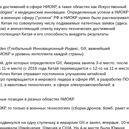
а достижений в сфере НИОКР, в таких областях как Искусственный
hnologies" и медицинские инновации. Определенные успехи в НИОКР
И в военную сферу ("успехи" РФ в НИОКР нужно было рассматриват
Китая по совокупному числу подаваемых патентных заявок (здесь
ом) и впечатляющий спектр научно-технических достижений
отенциал Китая и его способность внедрять результаты
 Index (Глобальный Инновационный Индекс, GII; важнейший
ИОКР и уровень интеллекта каждой страны).
ий, для которых определялся GII, Америка заняла 3-е место, после
11-е место (с 2016 года Китай перемещается с 12-го на 11-е мест
 Успех Китая отражает постоянное улучшение китайской
тро превращается в мирового лидера в сфере ИИ, в разработке ПО
), в квантовых технологиях, в сфере электроавтомобилей, в
ные позиции в разных областях НИОКР.
Р, то только в военных технологиях (сборка дронов, бомб, ракет и
одвинулся на одну ступеньку в иерархии GII и занял, впервые, 10-
, занимали Швейцария, Швеция и США. На 4-м месте была Южная