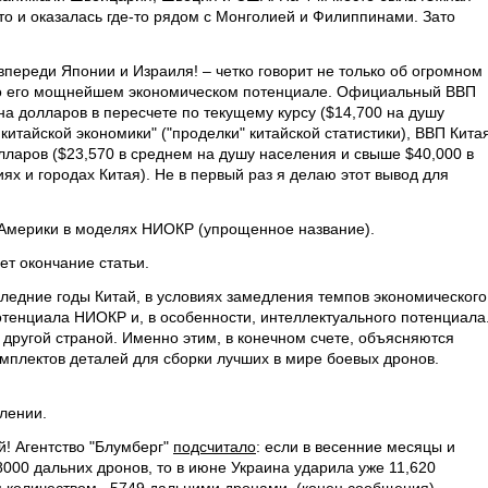
сто и оказалась где-то рядом с Монголией и Филиппинами. Зато
впереди Японии и Израиля! – четко говорит не только об огромном
 о его мощнейшем экономическом потенциале. Официальный ВВП
она долларов в пересчете по текущему курсу ($14,700 на душу
китайской экономики" ("проделки" китайской статистики), ВВП Кита
лларов ($23,570 в среднем на душу населения и свыше $40,000 в
х и городах Китая). Не в первый раз я делаю этот вывод для
 Америки в моделях НИОКР (упрощенное название).
ет окончание статьи.
следние годы Китай, в условиях замедления темпов экономического
отенциала НИОКР и, в особенности, интеллектуального потенциала
) другой страной. Именно этим, в конечном счете, объясняются
омплектов деталей для сборки лучших в мире боевых дронов.
лении.
й! Агентство "Блумберг"
подсчитало
: если в весенние месяцы и
 8000 дальних дронов, то в июне Украина ударила уже 11,620