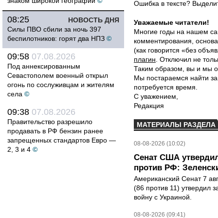
знаком широкой географии
©
Ошибка в тексте? Выдел
08:25
НОВОСТЬ ДНЯ
Уважаемые читатели!
Силы ПВО сбили за ночь 397
Многие годы на нашем са
беспилотников: горят два НПЗ
©
комментирования, основа
(как говорится «без объ
09:58
07.08.2026
плагин
. Отключил не толь
Под аннексированным
Таким образом, вы и мы о
Севастополем военный открыл
Мы постараемся найти за
огонь по сослуживцам и жителям
потребуется время.
села
©
С уважением,
Редакция
09:38
07.08.2026
Правительство разрешило
МАТЕРИАЛЫ РАЗДЕЛА
продавать в РФ бензин ранее
запрещенных стандартов Евро —
08-08-2026 (10:02)
2, 3 и 4
©
Сенат США утвердил
против РФ: Зеленск
Американский Сенат 7 ав
(86 против 11) утвердил з
войну с Украиной.
08-08-2026 (09:41)