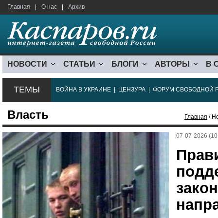
Главная
|
О нас
|
Архив
НОВОСТИ
СТАТЬИ
БЛОГИ
АВТОРЫ
В 
ТЕМЫ
ВОЙНА В УКРАИНЕ
|
ЦЕНЗУРА
|
ФОРУМ СВОБОДНОЙ 
Власть
Главная
/ Н
07-07-2026 (10
Прав
подд
закон
напр