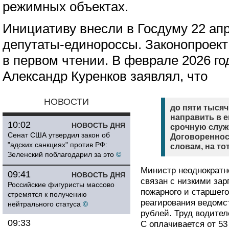
режимных объектах.
Инициативу внесли в Госдуму 22 апр
депутаты-единороссы. Законопроект
в первом чтении. В феврале 2026 г
Александр Куренков заявлял, что
НОВОСТИ
до пяти тысяч
направить в 
10:02
НОВОСТЬ ДНЯ
срочную служ
Сенат США утвердил закон об
Договореннос
"адских санкциях" против РФ:
словам, на то
Зеленский поблагодарил за это
©
Министр неоднократн
09:41
НОВОСТЬ ДНЯ
связан с низкими за
Российские фигуристы массово
пожарного и старшего
стремятся к получению
реагирования ведомст
нейтрального статуса
©
рублей. Труд водите
09:33
C оплачивается от 53