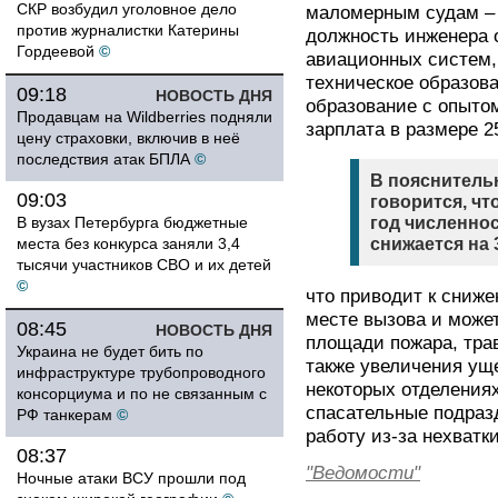
СКР возбудил уголовное дело
маломерным судам – 
против журналистки Катерины
должность инженера 
Гордеевой
©
авиационных систем,
техническое образов
09:18
НОВОСТЬ ДНЯ
образование с опытом
Продавцам на Wildberries подняли
зарплата в размере 2
цену страховки, включив в неё
последствия атак БПЛА
©
В пояснительн
09:03
говорится, чт
В вузах Петербурга бюджетные
год численно
места без конкурса заняли 3,4
снижается на 
тысячи участников СВО и их детей
©
что приводит к сниж
месте вызова и може
08:45
НОВОСТЬ ДНЯ
площади пожара, тра
Украина не будет бить по
также увеличения уще
инфраструктуре трубопроводного
некоторых отделения
консорциума и по не связанным с
спасательные подра
РФ танкерам
©
работу из-за нехватк
08:37
"Ведомости"
Ночные атаки ВСУ прошли под