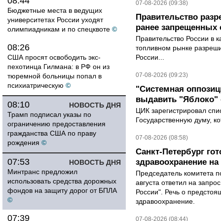
08:44
07-08-2026 (09:38)
Бюджетные места в ведущих
Правительство разр
университетах России уходят
ранее запрещенных с
олимпиадникам и по спецквоте
©
Правительство России в к
08:26
топливном рынке разрешил
США просят освободить экс-
России...
пехотинца Гилмана: в РФ он из
07-08-2026 (09:23)
тюремной больницы попал в
психиатрическую
©
"Системная оппози
выдавить "Яблоко"
08:10
НОВОСТЬ ДНЯ
ЦИК зарегистрировал спис
Трамп подписал указы по
Государственную думу, ко
ограничению предоставления
гражданства США по праву
07-08-2026 (08:58)
рождения
©
Санкт-Петербург го
07:53
здравоохранение на
НОВОСТЬ ДНЯ
Минтранс предложил
Председатель комитета п
использовать средства дорожных
августа ответил на запро
фондов на защиту дорог от БПЛА
России". Речь о предсто
©
здравоохранение.
07:39
07-08-2026 (08:44)