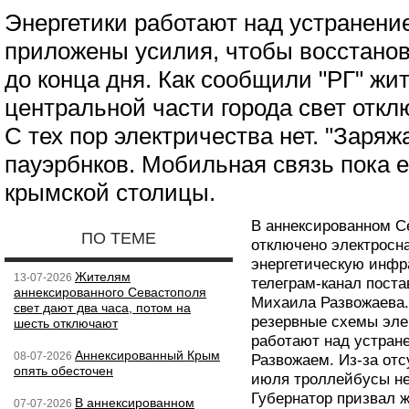
Энергетики работают над устранени
приложены усилия, чтобы восстано
до конца дня. Как сообщили "РГ" ж
центральной части города свет откл
С тех пор электричества нет. "Заря
пауэрбнков. Мобильная связь пока е
крымской столицы.
В аннексированном С
ПО ТЕМЕ
отключено электросна
энергетическую инфр
Жителям
13-07-2026
телеграм-канал поста
аннексированного Севастополя
Михаила Развожаева.
свет дают два часа, потом на
резервные схемы эле
шесть отключают
работают над устран
Аннексированный Крым
08-07-2026
Развожаем. Из-за отс
опять обесточен
июля троллейбусы не
Губернатор призвал 
В аннексированном
07-07-2026