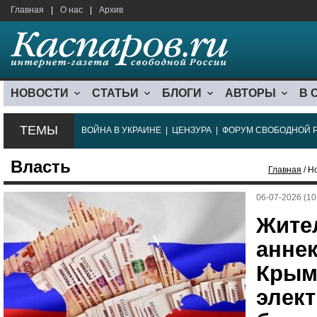
Главная
|
О нас
|
Архив
НОВОСТИ
СТАТЬИ
БЛОГИ
АВТОРЫ
В 
ТЕМЫ
ВОЙНА В УКРАИНЕ
|
ЦЕНЗУРА
|
ФОРУМ СВОБОДНОЙ 
Власть
Главная
/ Н
06-07-2026 (10
Жите
анне
Крым
элект