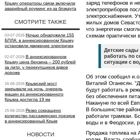
заряд телефонов и не
Крыму операторы связи включили
аварийный роуминг из-за блэкаута
электроприборов пос
электроснабжения. У
СМОТРИТЕ ТАКЖЕ
жилых домов Севасто
что энергетики смогл
Ночью обнаружили 155
схемам практически 
03-07-2026
БПЛА: в аннексированном Крыму
остановили движение электричек
Детские сады 
работать по 
В аннексированном
02-07-2026
Крыму цена бензина – 200 рублей
ситуации с во
за литр: у перекупщиков вдвое
дороже
Об этом сообщил и.о
Виталий Оганесян. "
Крымский мост
26-06-2026
закрывали на ночь, очередь
будут работать в ре
машин из аннексированного
без обеспечения пит
Крыма достигла 19 км
Накануне по всей Евп
В большинстве район
Резко сокращено
25-06-2026
количество пассажирских поездов
работали трамваи. Бо
в аннексированный Крым
воды и в Феодосии, р
Продажа топлива на 
НОВОСТИ
кодам. Власть сообщ