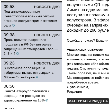
полученными QR-кода
09:58
НОВОСТЬ ДНЯ
Лимит на одну машин
Под аннексированным
поступил в продажу н
Севастополем военный открыл
полуострова. В эфире
огонь по сослуживцам и жителям
очереди на заправках
села
©
доходит до 290 рубл
09:38
НОВОСТЬ ДНЯ
Правительство разрешило
Ошибка в тексте? Выдел
продавать в РФ бензин ранее
запрещенных стандартов Евро —
Уважаемые читатели!
2, 3 и 4
©
Многие годы на нашем са
комментирования, основа
09:23
НОВОСТЬ ДНЯ
(как говорится «без объ
"Системная оппозиция" и
плагин
. Отключил не толь
избиркомы пытаются выдавить
Таким образом, вы и мы о
"Яблоко" с выборов
©
Мы постараемся найти за
потребуется время.
08:58
С уважением,
Санкт-Петербург готовится к
Редакция
сокращению расходов на
здравоохранение на 15%
©
МАТЕРИАЛЫ РАЗДЕЛА