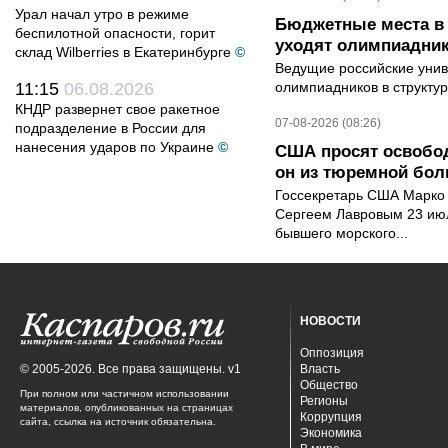
Урал начал утро в режиме
Бюджетные места в 
беспилотной опасности, горит
уходят олимпиадник
склад Wilberries в Екатеринбурге
©
Ведущие российские унив
11:15
06.08.2026
олимпиадников в структу
КНДР развернет свое ракетное
07-08-2026 (08:26)
подразделение в России для
нанесения ударов по Украине
©
США просят освобод
он из тюремной бол
Госсекретарь США Марко 
Сергеем Лавровым 23 ию
бывшего морского...
НОВОСТИ
Оппозиция
© 2005-2026. Все права защищены. v1
Власть
Общество
При полном или частичном использовании
Регионы
материалов, опубликованных на страницах
Коррупция
сайта, ссылка на источник обязательна.
Экономика