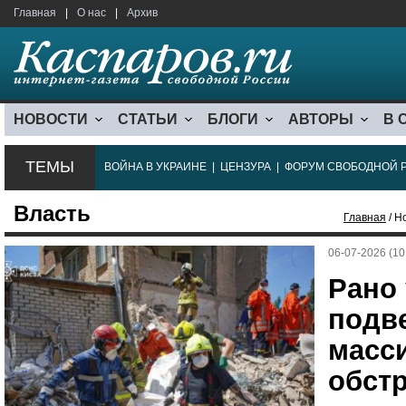
Главная
|
О нас
|
Архив
НОВОСТИ
СТАТЬИ
БЛОГИ
АВТОРЫ
В 
ТЕМЫ
ВОЙНА В УКРАИНЕ
|
ЦЕНЗУРА
|
ФОРУМ СВОБОДНОЙ 
Власть
Главная
/ Н
06-07-2026 (10
Рано
подв
масс
обстр