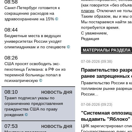
08:58
(как говорится «без объ
Санкт-Петербург готовится к
плагин
. Отключил не толь
сокращению расходов на
Таким образом, вы и мы о
здравоохранение на 15%
©
Мы постараемся найти за
потребуется время.
08:44
С уважением,
Бюджетные места в ведущих
Редакция
университетах России уходят
олимпиадникам и по спецквоте
©
МАТЕРИАЛЫ РАЗДЕЛА
08:26
07-08-2026 (09:38)
США просят освободить экс-
пехотинца Гилмана: в РФ он из
Правительство разр
тюремной больницы попал в
ранее запрещенных с
психиатрическую
©
Правительство России в к
топливном рынке разрешил
08:10
НОВОСТЬ ДНЯ
России...
Трамп подписал указы по
ограничению предоставления
07-08-2026 (09:23)
гражданства США по праву
"Системная оппози
рождения
©
выдавить "Яблоко"
07:53
ЦИК зарегистрировал спис
НОВОСТЬ ДНЯ
Государственную думу, ко