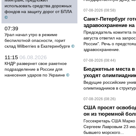
Минтранс предложил
использовать средства дорожных
07-08-2026 (08:58)
фондов на защиту дорог от БПЛА
©
Санкт-Петербург го
здравоохранение на
07:39
Председатель комитета п
Урал начал утро в режиме
августа ответил на запро
беспилотной опасности, горит
России". Речь о предсто
склад Wilberries в Екатеринбурге
©
здравоохранение.
11:15
06.08.2026
07-08-2026 (08:44)
КНДР развернет свое ракетное
Бюджетные места в 
подразделение в России для
нанесения ударов по Украине
©
уходят олимпиадник
Ведущие российские унив
олимпиадников в структу
07-08-2026 (08:26)
США просят освобод
он из тюремной бол
Госсекретарь США Марко 
Сергеем Лавровым 23 ию
бывшего морского...