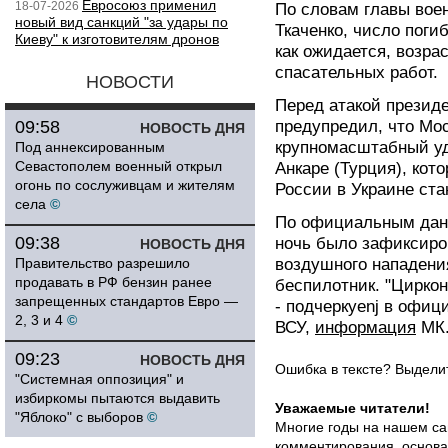
Евросоюз применил
18-07-2026
По словам главы вое
новый вид санкций "за удары по
Ткаченко, число поги
Киеву" к изготовителям дронов
как ожидается, возра
спасательных работ.
НОВОСТИ
Перед атакой презид
09:58
предупредил, что Мос
НОВОСТЬ ДНЯ
крупномасштабный уд
Под аннексированным
Севастополем военный открыл
Анкаре (Турция), кот
огонь по сослуживцам и жителям
России в Украине ста
села
©
По официальным дан
09:38
ночь было зафиксиро
НОВОСТЬ ДНЯ
Правительство разрешило
воздушного нападения
продавать в РФ бензин ранее
беспилотник. "Циркон
запрещенных стандартов Евро —
- подчеркyenj в офи
2, 3 и 4
©
ВСУ,
информация
МК.
09:23
НОВОСТЬ ДНЯ
Ошибка в тексте? Выдел
"Системная оппозиция" и
избиркомы пытаются выдавить
Уважаемые читатели!
"Яблоко" с выборов
©
Многие годы на нашем са
комментирования, основа