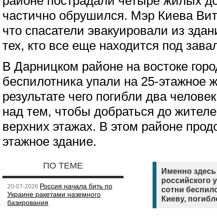
районе пострадали четыре жилых до
частично обрушился. Мэр Киева Вит
что спасатели эвакуировали из здан
тех, кто все еще находится под зав
В Дарницком районе на востоке гор
беспилотника упали на 25-этажное ж
результате чего погибли два челове
над тем, чтобы добраться до жител
верхних этажах. В этом районе продо
этажное здание.
ПО ТЕМЕ
Именно здесь
российского у
Россия начала бить по
20-07-2026
сотни беспило
Украине ракетами наземного
Киеву, погибл
базирования