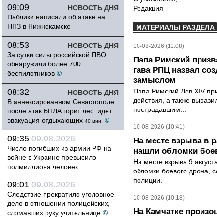
09:09
НОВОСТЬ ДНЯ
Редакция
Паблики написали об атаке на
НПЗ в Нижнекамске
МАТЕРИАЛЫ РАЗДЕЛА
08:53
НОВОСТЬ ДНЯ
10-08-2026 (11:08)
За сутки силы российской ПВО
Папа Римский призва
обнаружили более 700
гава РПЦ назвал со
беспилотников
©
замыслом
08:32
Папа Римский Лев XIV пр
НОВОСТЬ ДНЯ
действия, а также выраз
В аннексированном Севастополе
пострадавшим...
после атак БПЛА горит лес: идет
эвакуация отдыхающих
©
40 мин.
10-08-2026 (10:41)
09:35
09.08.2026
На месте взрыва в 
Число погибших из армии РФ на
нашли обломки бое
войне в Украине превысило
На месте взрыва 9 август
полмиллиона человек
обломки боевого дрона, 
полиции.
09:01
09.08.2026
Следствие прекратило уголовное
10-08-2026 (10:18)
дело в отношении полицейских,
На Камчатке произо
сломавших руку учительнице
©