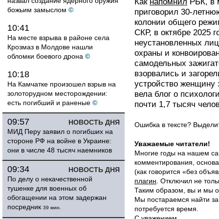
назвал создание ядерного оружия
Как
напомнил
РБК, в 
божьим замыслом
©
приговорил 30-летню
колонии общего режим
10:41
СКР, в октябре 2025 г
На месте взрыва в районе села
неустановленных лиц
Крозмаз в Молдове нашли
охраны и конвоирова
обломки боевого дрона
©
самодельных зажигат
взорвались и загорел
10:18
устройство женщину 
На Камчатке произошел взрыв на
золоторудном месторождении:
вела блог о психолог
есть погибший и раненые
©
почти 1,7 тысяч челов
09:57
НОВОСТЬ ДНЯ
Ошибка в тексте? Выдел
МИД Перу заявил о погибших на
стороне РФ на войне в Украине:
Уважаемые читатели!
они в числе 48 тысяч наемников
Многие годы на нашем са
комментирования, основа
09:34
НОВОСТЬ ДНЯ
(как говорится «без объ
По делу о некачественной
плагин
. Отключил не толь
тушенке для военных об
Таким образом, вы и мы о
обогащении на этом задержан
Мы постараемся найти за
посредник
39 мин.
потребуется время.
С уважением,