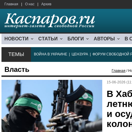
Главная
|
О нас
|
Архив
НОВОСТИ
СТАТЬИ
БЛОГИ
АВТОРЫ
В 
ТЕМЫ
ВОЙНА В УКРАИНЕ
|
ЦЕНЗУРА
|
ФОРУМ СВОБОДНОЙ 
Власть
Главная
/ Н
15-06-2026 (11
В Хаб
летн
и осу
коло