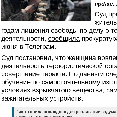
update: 
Суд пр
житель
годам лишения свободы по делу о т
деятельности,
сообщила
прокуратура
июня в Телеграм.
Суд постановил, что женщина вовле
деятельность террористической орг
совершение теракта. По данным сле
обучение по самостоятельному изг
условиях взрывчатого вещества, са
зажигательных устройств,
"изготовила последнее для реализации задуман
сделать это, её задержали.