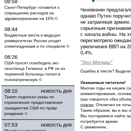
08:58
Санкт-Петербург готовится к
Чиновники предлагал
сокращению расходов на
однако Путин поручил
здравоохранение на 15%
©
не затрагивая армию.
серьезным признаком
08:44
с начала войны. На 
Бюджетные места в ведущих
пересмотрело ожидани
университетах России уходят
олимпиадникам и по спецквоте
©
увеличения ВВП на 20
0,4%.
08:26
"Эхо Москвы"
США просят освободить экс-
пехотинца Гилмана: в РФ он из
Ошибка в тексте? Выдел
тюремной больницы попал в
психиатрическую
©
Уважаемые читатели!
Многие годы на нашем са
08:10
НОВОСТЬ ДНЯ
комментирования, основа
Трамп подписал указы по
(как говорится «без объ
ограничению предоставления
плагин
. Отключил не толь
гражданства США по праву
Таким образом, вы и мы о
рождения
©
Мы постараемся найти за
потребуется время.
07:53
НОВОСТЬ ДНЯ
С уважением,
Минтранс предложил