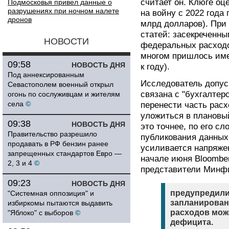
считает он. Клюге оц
Подмосковья привел данные о
разрушениях при ночном налете
на войну с 2022 года 
дронов
млрд долларов). При
статей: засекреченн
НОВОСТИ
федеральных расходо
многом пришлось име
09:58
НОВОСТЬ ДНЯ
к году).
Под аннексированным
Исследователь допуск
Севастополем военный открыл
связана с "бухгалтер
огонь по сослуживцам и жителям
села
©
перенести часть расх
уложиться в плановы
09:38
НОВОСТЬ ДНЯ
это точнее, по его с
Правительство разрешило
публикования данных
продавать в РФ бензин ранее
усиливается напряже
запрещенных стандартов Евро —
начале июня Bloombe
2, 3 и 4
©
представители Минф
09:23
НОВОСТЬ ДНЯ
предупредили
"Системная оппозиция" и
запланирован
избиркомы пытаются выдавить
расходов мож
"Яблоко" с выборов
©
дефицита.