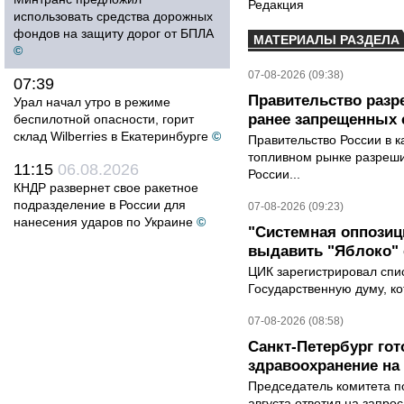
Редакция
использовать средства дорожных
фондов на защиту дорог от БПЛА
МАТЕРИАЛЫ РАЗДЕЛА
©
07-08-2026 (09:38)
07:39
Правительство разр
Урал начал утро в режиме
ранее запрещенных с
беспилотной опасности, горит
склад Wilberries в Екатеринбурге
©
Правительство России в к
топливном рынке разрешил
11:15
06.08.2026
России...
КНДР развернет свое ракетное
подразделение в России для
07-08-2026 (09:23)
нанесения ударов по Украине
©
"Системная оппози
выдавить "Яблоко"
ЦИК зарегистрировал спис
Государственную думу, ко
07-08-2026 (08:58)
Санкт-Петербург го
здравоохранение на
Председатель комитета п
августа ответил на запро