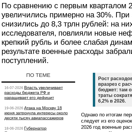
По сравнению с первым кварталом 2
увеличились примерно на 30%. При
снизились до 8,3 трлн рублей: на ни
исследователя, повлияли новые неф
крепкий рубль и более слабая динам
результате военные расходы забрал
поступлений.
ПО ТЕМЕ
Рост расходов
вразрез с ра
Власть увеличивает
16-07-2026
бюджет: там 
расходы бюджета РФ и
траты сократя
наращивает его дефицит
6,2% в 2026.
Атака на Москву 18
19-06-2026
июня затронула интересы около
Однако по итогам перв
десяти тысяч авиапассажиров
следует из его оцено
2026 год военные ра
Губернатор
18-06-2026