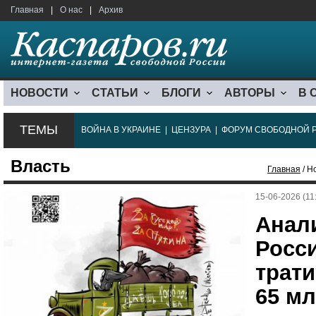
Главная
|
О нас
|
Архив
НОВОСТИ
СТАТЬИ
БЛОГИ
АВТОРЫ
В 
ТЕМЫ
ВОЙНА В УКРАИНЕ
|
ЦЕНЗУРА
|
ФОРУМ СВОБОДНОЙ 
Власть
Главная
/ Н
15-06-2026 (11
Анал
Росс
трати
65 м