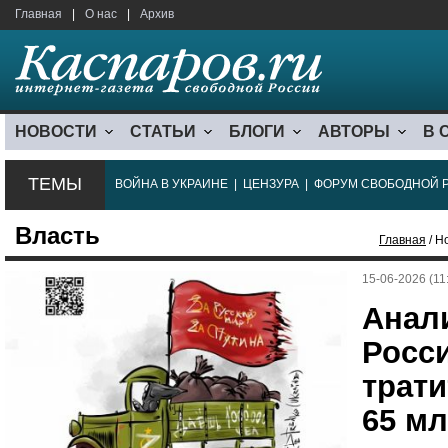
Главная
|
О нас
|
Архив
НОВОСТИ
СТАТЬИ
БЛОГИ
АВТОРЫ
В 
ТЕМЫ
ВОЙНА В УКРАИНЕ
|
ЦЕНЗУРА
|
ФОРУМ СВОБОДНОЙ 
Власть
Главная
/ Н
15-06-2026 (11
Анал
Росс
трати
65 м