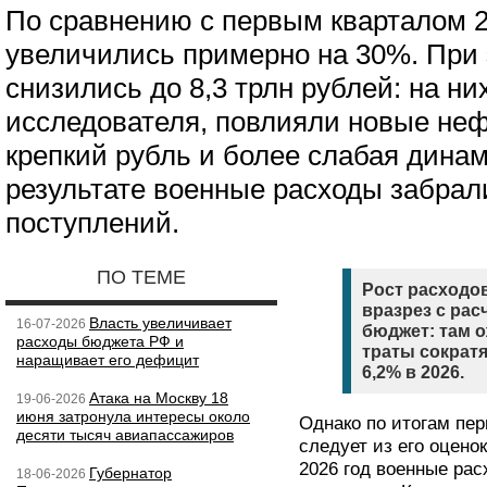
По сравнению с первым кварталом 2
увеличились примерно на 30%. При
снизились до 8,3 трлн рублей: на ни
исследователя, повлияли новые неф
крепкий рубль и более слабая динам
результате военные расходы забрал
поступлений.
ПО ТЕМЕ
Рост расходов
вразрез с ра
Власть увеличивает
16-07-2026
бюджет: там 
расходы бюджета РФ и
траты сократя
наращивает его дефицит
6,2% в 2026.
Атака на Москву 18
19-06-2026
июня затронула интересы около
Однако по итогам перв
десяти тысяч авиапассажиров
следует из его оцено
2026 год военные ра
Губернатор
18-06-2026