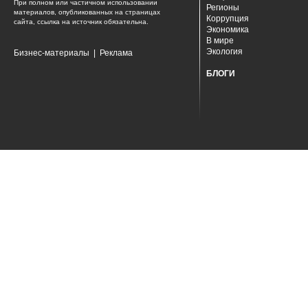
При полном или частичном использовании
Регионы
материалов, опубликованных на страницах
Коррупция
сайта, ссылка на источник обязательна.
Экономика
В мире
Экология
Бизнес-материалы
|
Реклама
БЛОГИ