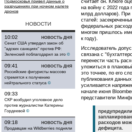
считает он. Клюге оц
Подмосковья привел данные о
разрушениях при ночном налете
на войну с 2022 года 
дронов
млрд долларов). При
статей: засекреченн
НОВОСТИ
федеральных расходо
многом пришлось име
10:02
НОВОСТЬ ДНЯ
к году).
Сенат США утвердил закон об
Исследователь допуск
"адских санкциях" против РФ:
связана с "бухгалтер
Зеленский поблагодарил за это
©
перенести часть расх
09:41
НОВОСТЬ ДНЯ
уложиться в плановы
Российские фигуристы массово
это точнее, по его с
стремятся к получению
публикования данных
нейтрального статуса
©
усиливается напряже
начале июня Bloombe
09:33
представители Минф
СКР возбудил уголовное дело
против журналистки Катерины
Гордеевой
©
предупредили
запланирован
09:18
расходов мож
НОВОСТЬ ДНЯ
дефицита.
Продавцам на Wildberries подняли