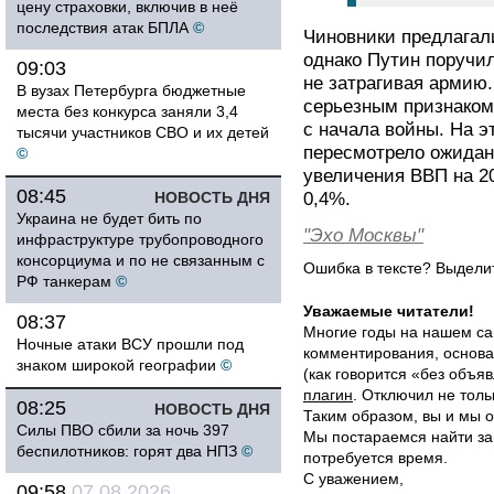
цену страховки, включив в неё
последствия атак БПЛА
©
Чиновники предлагал
однако Путин поручил
09:03
не затрагивая армию.
В вузах Петербурга бюджетные
серьезным признаком
места без конкурса заняли 3,4
с начала войны. На 
тысячи участников СВО и их детей
пересмотрело ожидани
©
увеличения ВВП на 20
08:45
НОВОСТЬ ДНЯ
0,4%.
Украина не будет бить по
"Эхо Москвы"
инфраструктуре трубопроводного
консорциума и по не связанным с
Ошибка в тексте? Выдел
РФ танкерам
©
Уважаемые читатели!
08:37
Многие годы на нашем са
Ночные атаки ВСУ прошли под
комментирования, основа
знаком широкой географии
©
(как говорится «без объ
плагин
. Отключил не толь
08:25
НОВОСТЬ ДНЯ
Таким образом, вы и мы о
Силы ПВО сбили за ночь 397
Мы постараемся найти за
беспилотников: горят два НПЗ
©
потребуется время.
С уважением,
09:58
07.08.2026