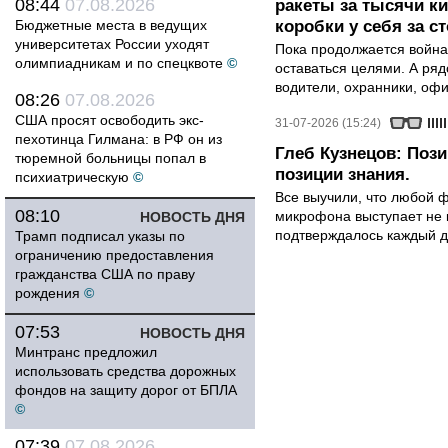
08:44
07.08.2026
ракеты за тысячи ки
Бюджетные места в ведущих
коробки у себя за с
университетах России уходят
Пока продолжается война
олимпиадникам и по спецквоте
©
оставаться целями. А ряд
водители, охранники, оф
08:26
07.08.2026
США просят освободить экс-
31-07-2026 (15:24)
пехотинца Гилмана: в РФ он из
Глеб Кузнецов: Поз
тюремной больницы попал в
позиции знания.
психиатрическую
©
Все выучили, что любой ф
08:10
микрофона выступает не к
НОВОСТЬ ДНЯ
подтверждалось каждый д
Трамп подписал указы по
ограничению предоставления
гражданства США по праву
рождения
©
07:53
НОВОСТЬ ДНЯ
Минтранс предложил
использовать средства дорожных
фондов на защиту дорог от БПЛА
©
07:39
07.08.2026