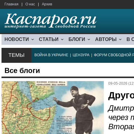
Главная
|
О нас
|
Архив
НОВОСТИ
СТАТЬИ
БЛОГИ
АВТОРЫ
В 
ТЕМЫ
ВОЙНА В УКРАИНЕ
|
ЦЕНЗУРА
|
ФОРУМ СВОБОДНОЙ 
Все блоги
09-05-2026 (12
Друго
Дмитр
через 
Вторая