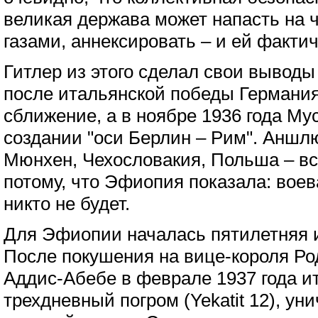
великая держава может напасть на ч
газами, аннексировать – и ей факти
Гитлер из этого сделал свои выводы
после итальянской победы Германия
сближение, а в ноябре 1936 года Му
создании "оси Берлин – Рим". Аншлю
Мюнхен, Чехословакия, Польша – вс
потому, что Эфиопия показала: воев
никто не будет.
Для Эфиопии началась пятилетняя и
После покушения на вице-короля Р
Аддис-Абебе в феврале 1937 года и
трехдневный погром (Yekatit 12), у