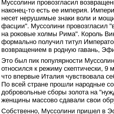
Муссолини провозгласил возвращен
наконец-то есть ее империя. Импер
несет нерушимые знаки воли и мощи
фасции". Муссолини провозгласил 
на роковые холмы Рима". Король Вик
формально получил титул Императ
возвращением в родную гавань, Эф
Это был пик популярности Муссолини
относился к режиму скептически, 9 
что впервые Италия чувствовала се
По всей стране прошли народные со
добровольные сборы золота на "нуж
женщины массово сдавали свои обр
Собственно, Муссолини пришел в 