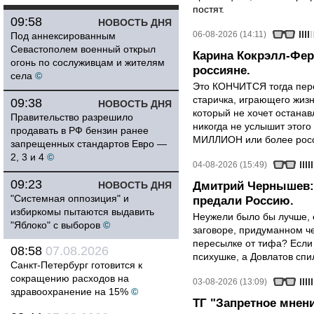
постят.
09:58
НОВОСТЬ ДНЯ
06-08-2026 (14:11)
Под аннексированным
Севастополем военный открыл
Карина Кокрэлл-Фер
огонь по сослуживцам и жителям
россияне.
села
©
Это КОНЧИТСЯ тогда пере
старичка, играющего жизн
09:38
НОВОСТЬ ДНЯ
который не хочет останавл
Правительство разрешило
никогда не услышит этого
продавать в РФ бензин ранее
МИЛЛИОН или более росси
запрещенных стандартов Евро —
2, 3 и 4
©
04-08-2026 (15:49)
09:23
НОВОСТЬ ДНЯ
Дмитрий Чернышев: 
"Системная оппозиция" и
предали Россию.
избиркомы пытаются выдавить
Неужели было бы лучше, 
"Яблоко" с выборов
©
заговоре, придуманном че
пересылке от тифа? Если
08:58
07.08.2026
психушке, а Довлатов спи
Санкт-Петербург готовится к
сокращению расходов на
03-08-2026 (13:09)
здравоохранение на 15%
©
ТГ "Запретное мнени