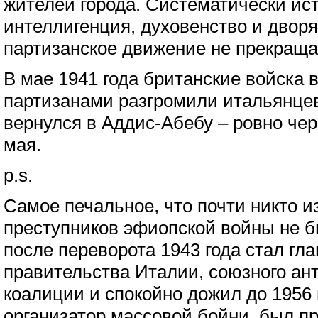
жителей города. Систематически ис
интеллигенция, духовенство и двор
партизанское движение не прекраща
В мае 1941 года британские войска
партизанами разгромили итальянце
вернулся в Аддис-Абебу – ровно чере
мая.
p.s.
Самое печальное, что почти никто и
преступников эфиопской войны не б
после переворота 1943 года стал гла
правительства Италии, союзного ан
коалиции и спокойно дожил до 1956 
организатор массовой бойни, был пр