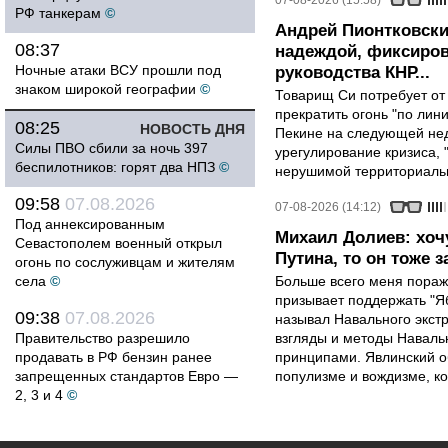
07-08-2026 (15:58)
РФ танкерам
©
Андрей Пионтковски
08:37
надеждой, фиксиров
Ночные атаки ВСУ прошли под
руководства КНР...
знаком широкой географии
©
Товарищ Си потребует от
прекратить огонь "по лини
08:25
НОВОСТЬ ДНЯ
Пекине на следующей нед
Силы ПВО сбили за ночь 397
урегулирование кризиса, 
беспилотников: горят два НПЗ
©
нерушимой территориальн
09:58
07.08.2026
07-08-2026 (14:12)
Под аннексированным
Михаил Долиев: хочу
Севастополем военный открыл
Путина, то он тоже з
огонь по сослуживцам и жителям
села
©
Больше всего меня поража
призывает поддержать "Яб
09:38
07.08.2026
называл Навального экст
Правительство разрешило
взгляды и методы Наваль
продавать в РФ бензин ранее
принципами. Явлинский о
запрещенных стандартов Евро —
популизме и вождизме, ко
2, 3 и 4
©