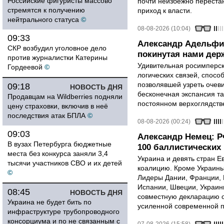
Российские фигуристы массово
почти неизбежно перестан
стремятся к получению
приход к власти.
нейтрального статуса
©
08-08-2026 (10:04)
09:33
Александр Адельфи
СКР возбудил уголовное дело
покинутая нами держ
против журналистки Катерины
Удивительная росимперск
Гордеевой
©
логических связей, спосо
позволявшей узреть очев
09:18
НОВОСТЬ ДНЯ
бесконечная экспансия т
Продавцам на Wildberries подняли
постоянном верхоглядств
цену страховки, включив в неё
последствия атак БПЛА
©
08-08-2026 (00:24)
09:03
Александр Немец: Р
В вузах Петербурга бюджетные
100 баллистических 
места без конкурса заняли 3,4
Украина и девять стран 
тысячи участников СВО и их детей
коалицию. Кроме Украины,
©
Лидеры Дании, Франции, 
Испании, Швеции, Украин
08:45
НОВОСТЬ ДНЯ
совместную декларацию о
Украина не будет бить по
усиленной современной п
инфраструктуре трубопроводного
консорциума и по не связанным с