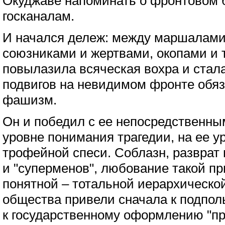
Окуджаве напоминать о фронтовом б
госканалам.
И начался дележ: между маршалами
союзниками и жертвами, окопами и 
повылазила всяческая вохра и стала
подвигов на невидимом фронте обя
фашизм.
Он и победил с ее непосредственны
уровне понимания трагедии, на ее у
трофейной спеси. Соблазн, разврат
и "суперменов", любование такой п
понятной – тотальной иерархическо
общества привели сначала к подпол
к государственному оформлению "пра