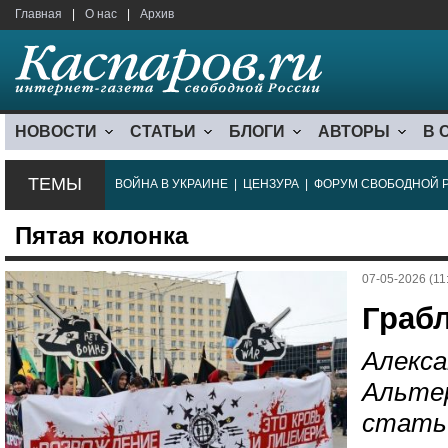
Главная
|
О нас
|
Архив
НОВОСТИ
СТАТЬИ
БЛОГИ
АВТОРЫ
В 
ТЕМЫ
ВОЙНА В УКРАИНЕ
|
ЦЕНЗУРА
|
ФОРУМ СВОБОДНОЙ 
Пятая колонка
07-05-2026 (11
Граб
Алекса
Альте
стать