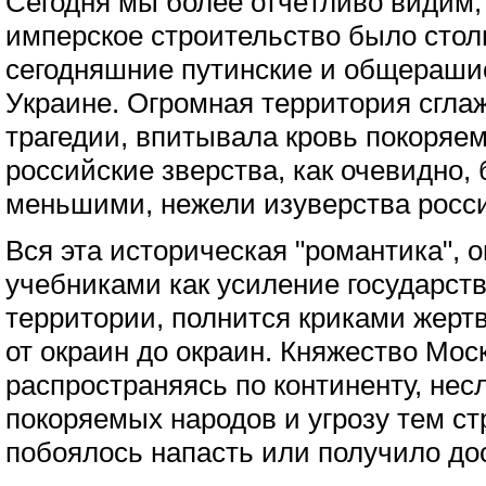
Сегодня мы более отчётливо видим
имперское строительство было стол
сегодняшние путинские и общераши
Украине. Огромная территория сгла
трагедии, впитывала кровь покоряем
российские зверства, как очевидно,
меньшими, нежели изуверства росси
Вся эта историческая "романтика",
учебниками как усиление государст
территории, полнится криками жерт
от окраин до окраин. Княжество Мос
распространяясь по континенту, нес
покоряемых народов и угрозу тем ст
побоялось напасть или получило до