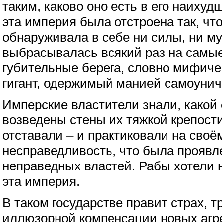
таким, каково оно есть в его наиху
эта империя была отстроена так, чт
обнаруживала в себе ни силы, ни му
выбрасывалась всякий раз на самые
губительные берега, словно мифич
гигант, одержимый манией самоунич
Имперские властители знали, какой
возведены стены их тяжкой крепост
отставали – и практиковали на своё
несправедливость, что была проявл
неправедных властей. Рабы хотели 
эта империя.
В таком государстве правит страх, 
иллюзорной компенсации новых агр