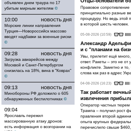
Отцы-основатели бо
объявлен днем траура по 17
Правовое сопротивление 
убитым мирным жителям
©
принципиально разные ве
процедуру. Но ведь этой 
10:00
НОВОСТЬ ДНЯ
в которой шесть человек.
Морские линии направления
Турция—Новороссийск массово
05-08-2026 (10:59)
вводят надбавки за военные риски
©
Александр Адельфин
и с "планами на биз
09:28
НОВОСТЬ ДНЯ
Увы, прилетит ещё много,
Загрузка авиарейсов между
ответ. Ракеты – это не от
Москвой и Санкт-Петербургом
конфликте. Заметно и то
снизилась на 18%, вина в "Коврах"
слова как раз в адрес Укра
©
04-08-2026 (16:23)
09:13
НОВОСТЬ ДНЯ
Так работает вечный
Минобороны РФ доложило о 605
извлечения прибыли
обнаруженных беспилотниках
©
Оператор частных тюрем 
09:04
Трампа – получил рост ф
Ярославль пережил
правления второй админи
массированную атаку дронов:
опыта крупных федеральны
есть информация о возгорании на
перечислило свыше $460,