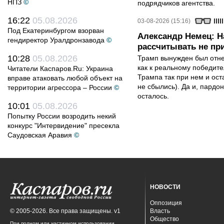
НПЗ
©
подрядчиков агентства.
16:22
05.08.2026
03-08-2026 (15:16)
Под Екатеринбургом взорван
Александр Немец: Н
гендиректор Уралдронзавода
©
рассчитывать не пр
10:28
05.08.2026
Трамп вынужден был отнес
как к реальному победите
Читатели Каспаров.Ru: Украина
Трампа так при нем и ост
вправе атаковать любой объект на
не сбылись). Да и, пардо
территории агрессора – России
©
осталось.
10:01
05.08.2026
Попытку России возродить некий
конкурс "Интервидение" пресекла
Саудовская Аравия
©
НОВОСТИ
Оппозиция
© 2005-2026. Все права защищены. v1
Власть
Общество
При полном или частичном использовании