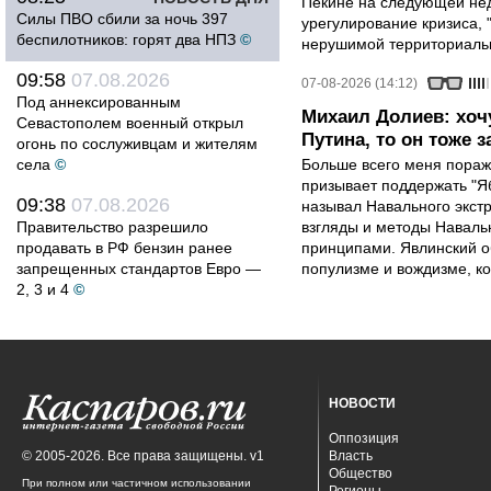
Пекине на следующей нед
Силы ПВО сбили за ночь 397
урегулирование кризиса, 
беспилотников: горят два НПЗ
©
нерушимой территориальн
09:58
07.08.2026
07-08-2026 (14:12)
Под аннексированным
Михаил Долиев: хочу
Севастополем военный открыл
Путина, то он тоже з
огонь по сослуживцам и жителям
села
©
Больше всего меня поража
призывает поддержать "Яб
09:38
07.08.2026
называл Навального экст
Правительство разрешило
взгляды и методы Наваль
продавать в РФ бензин ранее
принципами. Явлинский о
запрещенных стандартов Евро —
популизме и вождизме, ко
2, 3 и 4
©
НОВОСТИ
Оппозиция
© 2005-2026. Все права защищены. v1
Власть
Общество
При полном или частичном использовании