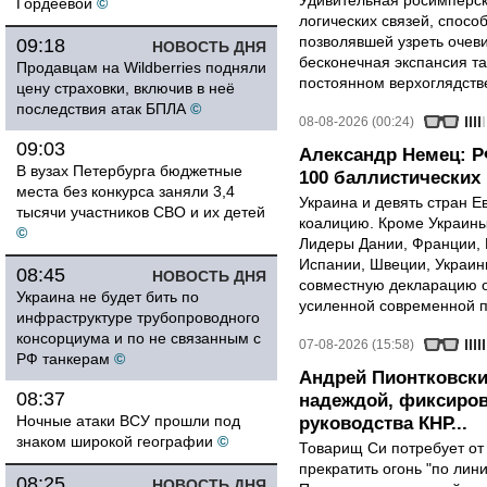
Удивительная росимперск
Гордеевой
©
логических связей, спосо
позволявшей узреть очев
09:18
НОВОСТЬ ДНЯ
бесконечная экспансия т
Продавцам на Wildberries подняли
постоянном верхоглядств
цену страховки, включив в неё
последствия атак БПЛА
©
08-08-2026 (00:24)
09:03
Александр Немец: Р
В вузах Петербурга бюджетные
100 баллистических 
места без конкурса заняли 3,4
Украина и девять стран 
тысячи участников СВО и их детей
коалицию. Кроме Украины,
©
Лидеры Дании, Франции, 
Испании, Швеции, Украин
08:45
НОВОСТЬ ДНЯ
совместную декларацию о
Украина не будет бить по
усиленной современной п
инфраструктуре трубопроводного
консорциума и по не связанным с
07-08-2026 (15:58)
РФ танкерам
©
Андрей Пионтковски
08:37
надеждой, фиксиров
Ночные атаки ВСУ прошли под
руководства КНР...
знаком широкой географии
©
Товарищ Си потребует от
прекратить огонь "по лини
08:25
НОВОСТЬ ДНЯ