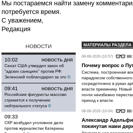
Мы постараемся найти замену комментария
потребуется время.
С уважением,
Редакция
МАТЕРИАЛЫ РАЗДЕЛА
НОВОСТИ
08-08-2026 (10:57)
10:02
НОВОСТЬ ДНЯ
Почему вопрос о Пут
Сенат США утвердил закон об
"адских санкциях" против РФ:
Система, построенная вок
Зеленский поблагодарил за это
©
парадоксом собственного
сосредоточено в руках ар
09:41
НОВОСТЬ ДНЯ
власти преемнику. Новый 
Российские фигуристы массово
почти неизбежно перестан
стремятся к получению
приход к власти.
нейтрального статуса
©
08-08-2026 (10:04)
09:33
Александр Адельфи
СКР возбудил уголовное дело
покинутая нами держ
против журналистки Катерины