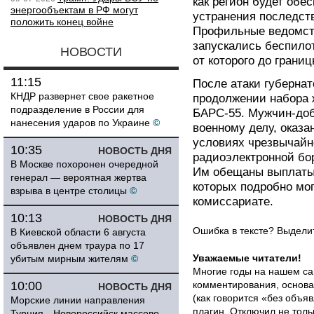
как регион будет обе
энергообъектам в РФ могут
устранения последст
положить конец войне
Профильные ведомств
запускались беспилот
НОВОСТИ
от которого до границ
11:15
После атаки губернат
КНДР развернет свое ракетное
продолжении набора 
подразделение в России для
БАРС-55. Мужчин-до
нанесения ударов по Украине
©
военному делу, оказ
условиях чрезвычайн
10:35
НОВОСТЬ ДНЯ
радиоэлектронной бо
В Москве похоронен очередной
Им обещаны выплаты 
генерал — вероятная жертва
которых подробно мог
взрыва в центре столицы
©
комиссариате.
10:13
НОВОСТЬ ДНЯ
Ошибка в тексте? Выдел
В Киевской области 6 августа
объявлен днем траура по 17
Уважаемые читатели!
убитым мирным жителям
©
Многие годы на нашем са
10:00
комментирования, основа
НОВОСТЬ ДНЯ
(как говорится «без объ
Морские линии направления
плагин
. Отключил не толь
Турция—Новороссийск массово