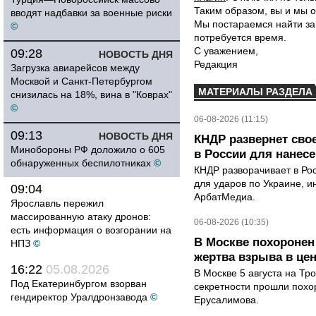
Таким образом, вы и мы о
вводят надбавки за военные риски
Мы постараемся найти за
©
потребуется время.
С уважением,
09:28
НОВОСТЬ ДНЯ
Редакция
Загрузка авиарейсов между
Москвой и Санкт-Петербургом
МАТЕРИАЛЫ РАЗДЕЛА
снизилась на 18%, вина в "Коврах"
©
06-08-2026 (11:15)
09:13
НОВОСТЬ ДНЯ
КНДР развернет сво
Минобороны РФ доложило о 605
в России для нанесе
обнаруженных беспилотниках
©
КНДР разворачивает в Ро
для ударов по Украине, 
09:04
АрбатМедиа.
Ярославль пережил
массированную атаку дронов:
06-08-2026 (10:35)
есть информация о возгорании на
В Москве похоронен
НПЗ
©
жертва взрыва в це
16:22
05.08.2026
В Москве 5 августа на Тр
Под Екатеринбургом взорван
секретности прошли похо
гендиректор Уралдронзавода
©
Ерусалимова.