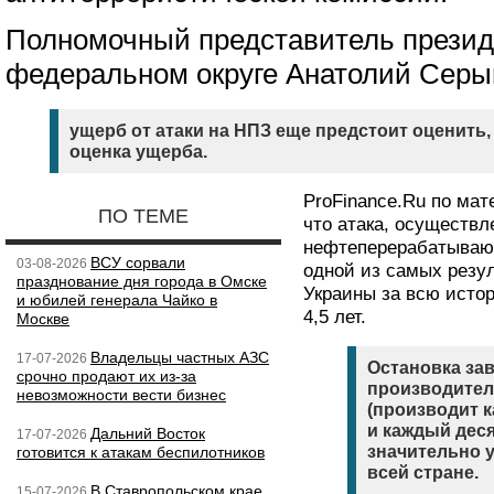
Полномочный представитель презид
федеральном округе Анатолий Серы
ущерб от атаки на НПЗ еще предстоит оценить,
оценка ущерба.
ProFinance.Ru по ма
ПО ТЕМЕ
что атака, осуществл
нефтеперерабатывающ
ВСУ сорвали
03-08-2026
одной из самых резу
празднование дня города в Омске
Украины за всю исто
и юбилей генерала Чайко в
4,5 лет.
Москве
Владельцы частных АЗС
17-07-2026
Остановка зав
срочно продают их из-за
производител
невозможности вести бизнес
(производит 
и каждый дес
Дальний Восток
17-07-2026
значительно 
готовится к атакам беспилотников
всей стране.
В Ставропольском крае
15-07-2026