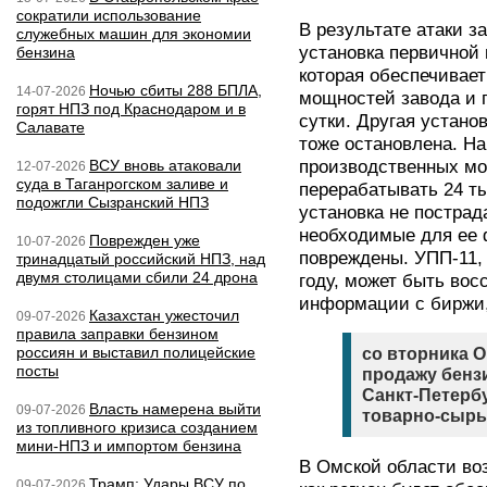
сократили использование
В результате атаки з
служебных машин для экономии
установка первичной
бензина
которая обеспечивае
Ночью сбиты 288 БПЛА,
14-07-2026
мощностей завода и 
горят НПЗ под Краснодаром и в
сутки. Другая устано
Салавате
тоже остановлена. Н
ВСУ вновь атаковали
производственных мо
12-07-2026
суда в Таганрогском заливе и
перерабатывать 24 ты
подожгли Сызранский НПЗ
установка не пострад
необходимые для ее 
Поврежден уже
10-07-2026
повреждены. УПП-11,
тринадцатый российский НПЗ, над
двумя столицами сбили 24 дрона
году, может быть во
информации с биржи
Казахстан ужесточил
09-07-2026
правила заправки бензином
россиян и выставил полицейские
со вторника 
посты
продажу бензи
Санкт-Петерб
Власть намерена выйти
09-07-2026
товарно-сырь
из топливного кризиса созданием
мини-НПЗ и импортом бензина
В Омской области воз
Трамп: Удары ВСУ по
09-07-2026