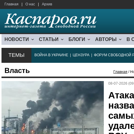
Главная
|
О нас
|
Архив
НОВОСТИ
СТАТЬИ
БЛОГИ
АВТОРЫ
В 
ТЕМЫ
ВОЙНА В УКРАИНЕ
|
ЦЕНЗУРА
|
ФОРУМ СВОБОДНОЙ 
Власть
Главная
/ Н
08-07-2026 (09
Атак
назва
самы
удал