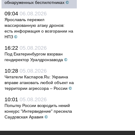
обнаруженных беспилотниках
©
09:04
06.08.2026
Ярославль пережил
массированную атаку дронов:
есть информация о возгорании на
НПЗ
©
16:22
05.08.2026
Под Екатеринбургом взорван
гендиректор Уралдронзавода
©
10:28
05.08.2026
Читатели Каспаров.Ru: Украина
вправе атаковать любой объект на
территории агрессора – России
©
10:01
05.08.2026
Попытку России возродить некий
конкурс "Интервидение" пресекла
Саудовская Аравия
©