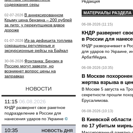
Редакция
содержания серы
МАТЕРИАЛЫ РАЗДЕЛА
В аннексированном
02-07-2026
Крыму цена бензина – 200 рублей
06-08-2026 (11:15)
за литр: у перекупщиков вдвое
дороже
КНДР развернет сво
в России для нанесе
Из-за дефицита топлива
01-07-2026
сокращены регулярные и
КНДР разворачивает в Ро
экскурсионные рейсы на Байкал
для ударов по Украине, 
АрбатМедиа.
Фонтанка: Бензин в
30-06-2026
Россию могут завезти, но
06-08-2026 (10:35)
возникнет вопрос цены на
В Москве похоронен
заправках
жертва взрыва в це
НОВОСТИ
В Москве 5 августа на Тр
секретности прошли похо
Ерусалимова.
11:15
06.08.2026
КНДР развернет свое ракетное
06-08-2026 (10:13)
подразделение в России для
нанесения ударов по Украине
©
В Киевской области 
по 17 убитым мирн
10:35
НОВОСТЬ ДНЯ
Массированный ракетно-д