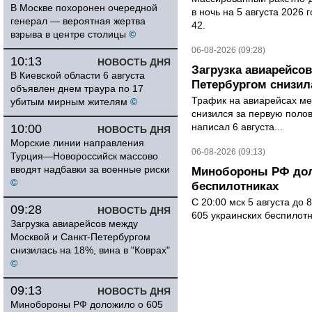
В Москве похоронен очередной
в ночь на 5 августа 2026 
генерал — вероятная жертва
42.
взрыва в центре столицы
©
06-08-2026 (09:28)
10:13
НОВОСТЬ ДНЯ
Загрузка авиарейсо
В Киевской области 6 августа
Петербургом снизила
объявлен днем траура по 17
Трафик на авиарейсах ме
убитым мирным жителям
©
снизился за первую полов
написал 6 августа...
10:00
НОВОСТЬ ДНЯ
Морские линии направления
06-08-2026 (09:13)
Турция—Новороссийск массово
вводят надбавки за военные риски
Минобороны РФ дол
©
беспилотниках
С 20:00 мск 5 августа до
09:28
НОВОСТЬ ДНЯ
605 украинских беспилот
Загрузка авиарейсов между
Москвой и Санкт-Петербургом
снизилась на 18%, вина в "Коврах"
©
09:13
НОВОСТЬ ДНЯ
Минобороны РФ доложило о 605