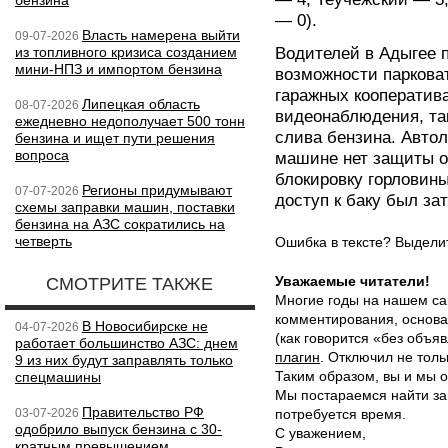
бензина
— 0).
Власть намерена выйти
09-07-2026
из топливного кризиса созданием
Водителей в Адыгее 
мини-НПЗ и импортом бензина
возможности парковат
гаражных кооператив
Липецкая область
08-07-2026
видеонаблюдения, так
ежедневно недополучает 500 тонн
слива бензина. Авто
бензина и ищет пути решения
вопроса
машине нет защиты от
блокировку горловины
Регионы придумывают
07-07-2026
доступ к баку был за
схемы заправки машин, поставки
бензина на АЗС сократились на
четверть
Ошибка в тексте? Выдел
Уважаемые читатели!
СМОТРИТЕ ТАКЖЕ
Многие годы на нашем са
комментирования, основа
В Новосибирске не
04-07-2026
(как говорится «без объ
работает большинство АЗС: днем
плагин
. Отключил не толь
9 из них будут заправлять только
Таким образом, вы и мы о
спецмашины
Мы постараемся найти за
Правительство РФ
03-07-2026
потребуется время.
одобрило выпуск бензина с 30-
С уважением,
кратным превышением