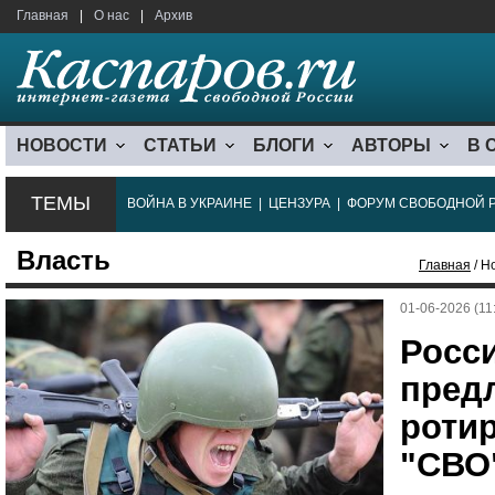
Главная
|
О нас
|
Архив
НОВОСТИ
СТАТЬИ
БЛОГИ
АВТОРЫ
В 
ТЕМЫ
ВОЙНА В УКРАИНЕ
|
ЦЕНЗУРА
|
ФОРУМ СВОБОДНОЙ 
Власть
Главная
/ Н
01-06-2026 (11
Росс
пред
роти
"СВО"