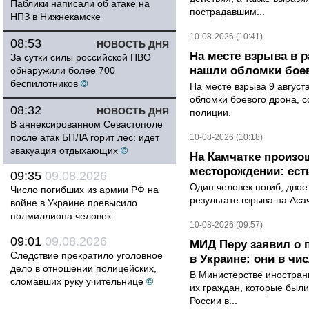
Паблики написали об атаке на
пострадавшим...
НПЗ в Нижнекамске
10-08-2026 (10:41)
08:53
НОВОСТЬ ДНЯ
На месте взрыва в 
За сутки силы российской ПВО
нашли обломки бое
обнаружили более 700
беспилотников
©
На месте взрыва 9 август
обломки боевого дрона, 
08:32
НОВОСТЬ ДНЯ
полиции.
В аннексированном Севастополе
после атак БПЛА горит лес: идет
10-08-2026 (10:18)
эвакуация отдыхающих
©
На Камчатке произо
месторождении: ест
09:35
09.08.2026
Один человек погиб, двое
Число погибших из армии РФ на
результате взрыва на Ас
войне в Украине превысило
полмиллиона человек
10-08-2026 (09:57)
09:01
09.08.2026
МИД Перу заявил о 
Следствие прекратило уголовное
в Украине: они в чи
дело в отношении полицейских,
В Министерстве иностран
сломавших руку учительнице
©
их граждан, которые были
России в...