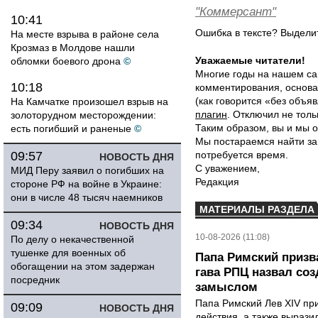
"Коммерсант"
10:41
Ошибка в тексте? Выдел
На месте взрыва в районе села
Крозмаз в Молдове нашли
Уважаемые читатели!
обломки боевого дрона
©
Многие годы на нашем са
10:18
комментирования, основа
(как говорится «без объ
На Камчатке произошел взрыв на
плагин
. Отключил не толь
золоторудном месторождении:
Таким образом, вы и мы о
есть погибший и раненые
©
Мы постараемся найти за
09:57
потребуется время.
НОВОСТЬ ДНЯ
С уважением,
МИД Перу заявил о погибших на
Редакция
стороне РФ на войне в Украине:
они в числе 48 тысяч наемников
МАТЕРИАЛЫ РАЗДЕЛА
09:34
НОВОСТЬ ДНЯ
10-08-2026 (11:08)
По делу о некачественной
тушенке для военных об
Папа Римский призва
обогащении на этом задержан
гава РПЦ назвал со
посредник
замыслом
Папа Римский Лев XIV пр
09:09
НОВОСТЬ ДНЯ
действия, а также выраз