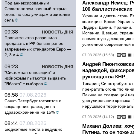
Александр Немец: Р
Под аннексированным
Севастополем военный открыл
100 баллистических 
огонь по сослуживцам и жителям
Украина и девять стран 
села
©
коалицию. Кроме Украины,
Лидеры Дании, Франции, 
09:38
НОВОСТЬ ДНЯ
Испании, Швеции, Украин
Правительство разрешило
совместную декларацию о
продавать в РФ бензин ранее
усиленной современной п
запрещенных стандартов Евро —
2, 3 и 4
©
07-08-2026 (15:58)
Андрей Пионтковски
09:23
НОВОСТЬ ДНЯ
надеждой, фиксиров
"Системная оппозиция" и
руководства КНР...
избиркомы пытаются выдавить
Товарищ Си потребует от
"Яблоко" с выборов
©
прекратить огонь "по лини
08:58
07.08.2026
Пекине на следующей нед
урегулирование кризиса, 
Санкт-Петербург готовится к
нерушимой территориальн
сокращению расходов на
здравоохранение на 15%
©
07-08-2026 (14:12)
08:44
07.08.2026
Михаил Долиев: хочу
Бюджетные места в ведущих
Путина, то он тоже з