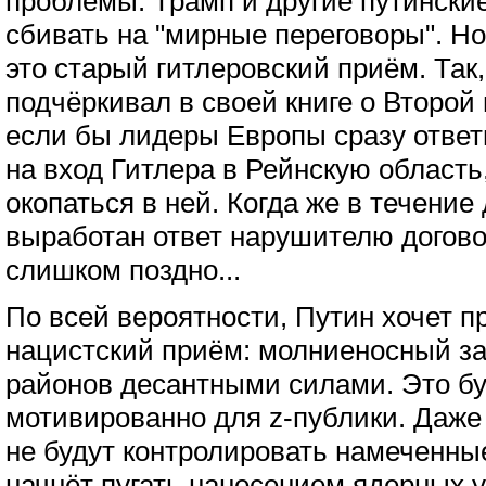
проблемы. Трамп и другие путински
сбивать на "мирные переговоры". Н
это старый гитлеровский приём. Так
подчёркивал в своей книге о Второй
если бы лидеры Европы сразу ответ
на вход Гитлера в Рейнскую область,
окопаться в ней. Когда же в течение
выработан ответ нарушителю догово
слишком поздно...
По всей вероятности, Путин хочет 
нацистский приём: молниеносный з
районов десантными силами. Это бу
мотивированно для z-публики. Даже
не будут контролировать намеченны
начнёт пугать нанесением ядерных 