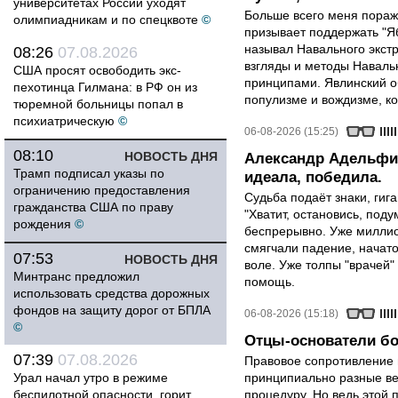
университетах России уходят
Больше всего меня поража
олимпиадникам и по спецквоте
©
призывает поддержать "Яб
называл Навального экст
08:26
07.08.2026
взгляды и методы Наваль
США просят освободить экс-
принципами. Явлинский о
пехотинца Гилмана: в РФ он из
популизме и вождизме, ко
тюремной больницы попал в
психиатрическую
©
06-08-2026 (15:25)
08:10
НОВОСТЬ ДНЯ
Александр Адельфин
Трамп подписал указы по
идеала, победила.
ограничению предоставления
Судьба подаёт знаки, гига
гражданства США по праву
"Хватит, остановись, поду
рождения
©
беспрерывно. Уже миллио
смягчали падение, начато
07:53
НОВОСТЬ ДНЯ
воле. Уже толпы "врачей
Минтранс предложил
помощь.
использовать средства дорожных
фондов на защиту дорог от БПЛА
06-08-2026 (15:18)
©
Отцы-основатели бо
07:39
07.08.2026
Правовое сопротивление 
Урал начал утро в режиме
принципиально разные ве
беспилотной опасности, горит
процедуру. Но ведь этой 