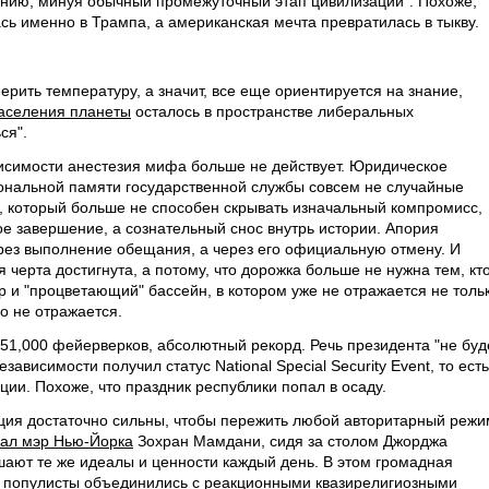
ению, минуя обычный промежуточный этап цивилизации". Похоже,
сь именно в Трампа, а американская мечта превратилась в тыкву.
мерить температуру, а значит, все еще ориентируется на знание,
аселения планеты
осталось в пространстве либеральных
ся".
исимости анестезия мифа больше не действует. Юридическое
ональной памяти государственной службы совсем не случайные
а, который больше не способен скрывать изначальный компромисс,
е завершение, а сознательный снос внутрь истории. Апория
рез выполнение обещания, а через его официальную отмену. И
 черта достигнута, а потому, что дорожка больше не нужна тем, кт
р и "процветающий" бассейн, в котором уже не отражается не толь
о не отражается.
51,000 фейерверков, абсолютный рекорд. Речь президента "не буд
ависимости получил статус National Special Security Event, то есть
ции. Похоже, что праздник республики попал в осаду.
ция достаточно сильны, чтобы пережить любой авторитарный режи
зал мэр Нью-Йорка
Зохран Мамдани, сидя за столом Джорджа
шают те же идеалы и ценности каждый день. В этом громадная
и популисты объединились с реакционными квазирелигиозными