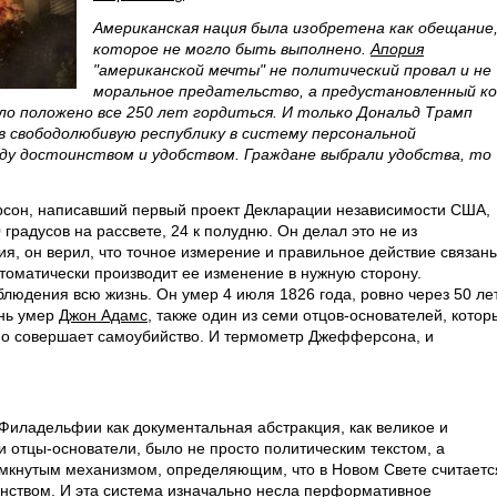
Американская нация была изобретена как обещание
которое не могло быть выполнено.
Апория
"американской мечты" не политический провал и не
моральное предательство, а предустановленный к
ло положено все 250 лет гордиться. И только Дональд Трамп
ив свободолюбивую республику в систему персональной
ду достоинством и удобством. Граждане выбрали удобства, то
сон, написавший первый проект Декларации независимости США,
0 градусов на рассвете, 24 к полудню. Он делал это не из
я, он верил, что точное измерение и правильное действие связан
томатически производит ее изменение в нужную сторону.
юдения всю жизнь. Он умер 4 июля 1826 года, ровно через 50 ле
ень умер
Джон Адамс
, также один из семи отцов-основателей, котор
но совершает самоубийство. И термометр Джефферсона, и
Филадельфии как документальная абстракция, как великое и
 отцы-основатели, было не просто политическим текстом, а
амкнутым механизмом, определяющим, что в Новом Свете считаетс
инством. И эта система изначально несла перформативное