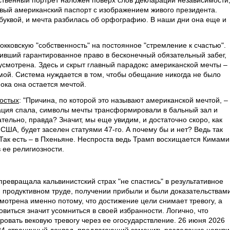
бственный портрет наложен поверх слов Декларации независимости,
вый американский паспорт с изображением живого президента.
 буквой, и мечта разбилась об орфографию. В наши дни она еще и
кковскую "собственность" на постоянное "стремление к счастью".
тивший гарантированное право в бесконечный обязательный забег,
смотрена. Здесь и скрыт главный парадокс американской мечты –
ой. Система нуждается в том, чтобы обещание никогда не было
ока она остается мечтой.
ностых
: "Причина, по которой это называют американской мечтой, –
 нация спала, символы мечты трансформировали в бальный зал и
тельно, правда? Значит, мы еще увидим, и достаточно скоро, как
США, будет заселен статуями 47-го. А почему бы и нет? Ведь так
 Так есть – в Пхеньяне. Неспроста ведь Трамп восхищается Кимами.
 ее религиозности.
 превращала кальвинистский страх "не спастись" в результативное
 продуктивном труде, получении прибыли и были доказательствам
мотрена именно потому, что достижение цели снимает тревогу, а
овиться значит усомниться в своей избранности. Логично, что
овать вековую тревогу через ее огосударствление. 26 июня 2026