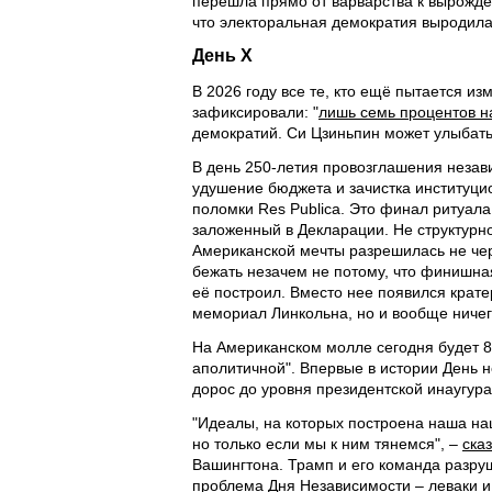
перешла прямо от варварства к вырожд
что электоральная демократия выродила
День Х
В 2026 году все те, кто ещё пытается из
зафиксировали: "
лишь семь процентов н
демократий. Си Цзиньпин может улыбать
В день 250-летия провозглашения незав
удушение бюджета и зачистка институци
поломки Res Publica. Это финал ритуал
заложенный в Декларации. Не структурно
Американской мечты разрешилась не че
бежать незачем не потому, что финишная
её построил. Вместо нее появился крате
мемориал Линкольна, но и вообще ничег
На Американском молле сегодня будет 8
аполитичной". Впервые в истории День нез
дорос до уровня президентской инаугура
"Идеалы, на которых построена наша на
но только если мы к ним тянемся", –
ска
Вашингтона. Трамп и его команда разру
проблема Дня Независимости – леваки 