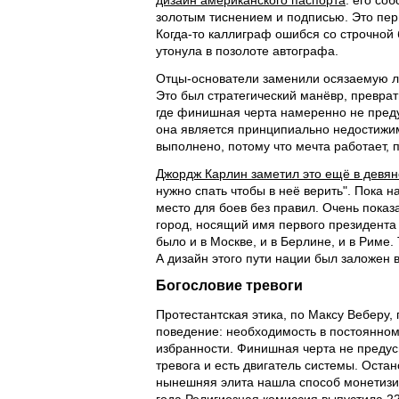
дизайн американского паспорта
: его со
золотым тиснением и подписью. Это пер
Когда-то каллиграф ошибся со строчной
утонула в позолоте автографа.
Отцы-основатели заменили осязаемую ло
Это был стратегический манёвр, превра
где финишная черта намеренно не преду
она является принципиально недостижим
выполнено, потому что мечта работает, п
Джордж Карлин заметил это ещё в девя
нужно спать чтобы в неё верить". Пока
место для боев без правил. Очень показа
город, носящий имя первого президента 
было и в Москве, и в Берлине, и в Риме.
А дизайн этого пути нации был заложен в
Богословие тревоги
Протестантская этика, по Максу Веберу,
поведение: необходимость в постоянном
избранности. Финишная черта не предус
тревога и есть двигатель системы. Остан
нынешняя элита нашла способ монетизир