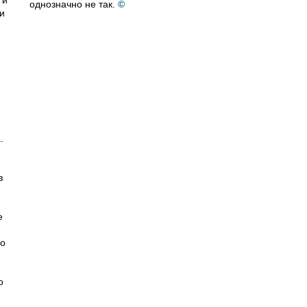
 и
однозначно не так.
©
и
.
з
е
по
о