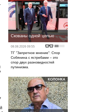
БЛОГ
,
Скованы одной целью
08.08.2026 09:55
ТГ "Запретное мнение": Спор
Собянина с ястребами – это
спор двух разновидностей
й
путинизма.
а
КОЛОНКА
т
ый