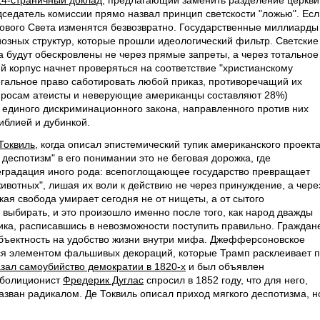
24-страничный доклад
, предлагающий заменить разделение церкви
дседатель комиссии прямо назвал принцип светскости "ложью". Есл
 Нового Света изменятся безвозвратно. Государственные миллиарды
иозных структур, которые прошли идеологический фильтр. Светские
 будут обескровлены не через прямые запреты, а через тотальное
 корпус начнет проверяться на соответствие "христианскому
егальное право саботировать любой приказ, противоречащий их
опросам атеисты и неверующие американцы составляют 28%)
з единого дискриминационного закона, направленного против них
Библией и дубинкой.
Токвиль
, когда описал эпистемический тупик американского проекта
 деспотизм" в его понимании это не беговая дорожка, где
деградация иного рода: всепоглощающее государство превращает
ивотных", лишая их воли к действию не через принуждение, а чере
ая свобода умирает сегодня не от нищеты, а от сытого
 выбирать, и это произошло именно после того, как народ дважды
ика, расписавшись в невозможности поступить правильно. Граждан
бъектность на удобство жизни внутри мифа. Джефферсоновское
ится элементом фальшивых декораций, которые Трамп расклеивает 
зал самоубийство демократии в 1820-х
и был объявлен
аболиционист
Фредерик Дуглас
спросил в 1852 году, что для него,
азван радикалом. Де Токвиль описал приход мягкого деспотизма, н