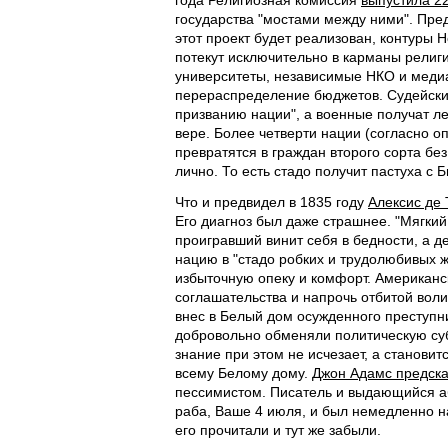
года Религиозная комиссия
выпустила 2
государства "мостами между ними". Пре
этот проект будет реализован, контуры
потекут исключительно в карманы религ
университеты, независимые НКО и медиа
перераспределение бюджетов. Судейский
призванию нации", а военные получат л
вере. Более четверти нации (согласно 
превратятся в граждан второго сорта бе
лично. То есть стадо получит пастуха с 
Что и предвидел в 1835 году
Алексис де 
Его диагноз был даже страшнее. "Мягкий
проигравший винит себя в бедности, а 
нацию в "стадо робких и трудолюбивых ж
избыточную опеку и комфорт. Американск
соглашательства и напрочь отбитой воли
внес в Белый дом осужденного преступн
добровольно обменяли политическую су
знание при этом не исчезает, а станов
всему Белому дому.
Джон Адамс предска
пессимистом. Писатель и выдающийся 
раба, Ваше 4 июля, и был немедленно н
его прочитали и тут же забыли.