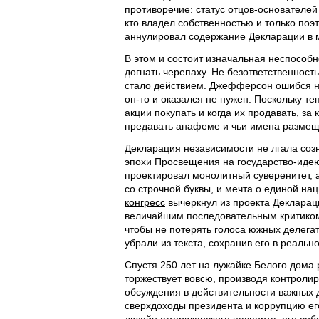
противоречие: статус отцов-основателей
кто владел собственностью и только поэ
аннулировал содержание Декларации в 
В этом и состоит изначальная неспособно
догнать черепаху. Не безответственность
стало действием. Джефферсон ошибся не
он-то и оказался не нужен. Поскольку те
акции покупать и когда их продавать, за 
предавать анафеме и чьи имена размеща
Декларация независимости не лгала соз
эпохи Просвещения на государство-ид
проектировал монолитный суверенитет, 
со строчной буквы, и мечта о единой на
конгресс
вычеркнул из проекта Деклара
величайшим последовательным критиком р
чтобы не потерять голоса южных делега
убрали из текста, сохранив его в реально
Спустя 250 лет на лужайке Белого дома
торжествует вовсю, производя контролир
обсуждения в действительности важных 
сверхдоходы президента и коррупцию е