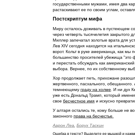
государственными мужами, имея два кар
растаскивают ее по своим углам, оставл
Постскриптум мифа
Миру осталось доживать в пустеющем соб
через четверть тысячелетия закрытого дл
Миллер запечатал золотые врата для уст
Лев XIV сегодня находится на итальянск
ворот. Кольт в руке американца, как мы 
большинство просителей убежища "это фа
и перестать обсуждать как американский
выбора. Вернее, по их собственному выб
Хор продолжает петь, прихожане разошл
жертвенного, пасхального, обещанного. 
темнеющему
граду на холме
. И ни дух 
уже есть Дональд Трамп, который имене
свое
бесчестное имя
и искусно преврат
У алтаря остались те, кому больше не во 
законного
права на бесчестье.
Аарон Леа
,
Борух Таскин
Ошибка в тексте? Выделите ее мышкой и наж