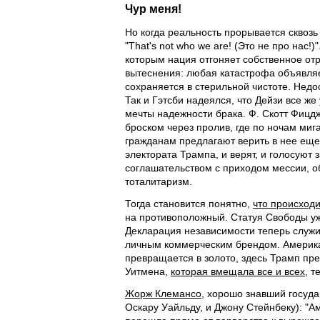
Чур меня!
Но когда реальность прорывается сквозь
"That's not who we are! (Это не про нас!)"
которым нация отгоняет собственное от
вытеснения: любая катастрофа объявляе
сохраняется в стерильной чистоте. Недо
Так и Гэтсби надеялся, что Дейзи все ж
мечты надежности брака. Ф. Скотт Фицдж
броском через пролив, где по ночам ми
гражданам предлагают верить в нее еще
электората Трампа, и верят, и голосуют 
соглашательством с приходом мессии, о
тоталитаризм.
Тогда становится понятно,
что происход
на противоположный. Статуя Свободы уж
Декларация независимости теперь служи
личным коммерческим брендом. Американ
превращается в золото, здесь Трамп пре
Уитмена,
которая вмещала все и всех
, т
Жорж Клемансо
, хорошо знавший госуд
Оскару Уайльду, и Джону Стейнбеку): "А