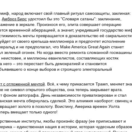
 миф, народ включает свой главный ритуал самозащиты, заклиная:
.
Амброз Бирс
удостоил бы это "Словаря сатаны": заклинание,
ражение в зеркале. Произнося его, элита совершает операцию
тся временной аберрацией, а значит, учредивший государство ми
стижимость мечты превращается в доказательство её сакральности
е уйдет от своего крепыша-миллионера и предпочтет исполнение
еральд и не предполагал, что Make America Great Again станет
гал зеленый огонек. Но когда вместо ремонта сломанной госмашины
 неистовее, и миллионы евангелистов, составляющих костяк
за него – это перестает быть демократией и становится
бъявившего о конце выборов и строящего электоральный
ит с отложенной мечтой
. Всё, к чему прикасается Трамп, меняет зна
е не символ открытого общества, она теперь закрывает врата.
т фоном автографа. День независимости приватизирован и стал
ская мечта обернулась сделкой. Это алхимия наоборот: свинец 
вращает золото в позолоту. Воистину, Америка времен Уолта
еперь вмещает только одного!
арственные институты, якобы произнёс фразу (ее приписывают и
мерика – единственная нация в истории, которая чудесным образо