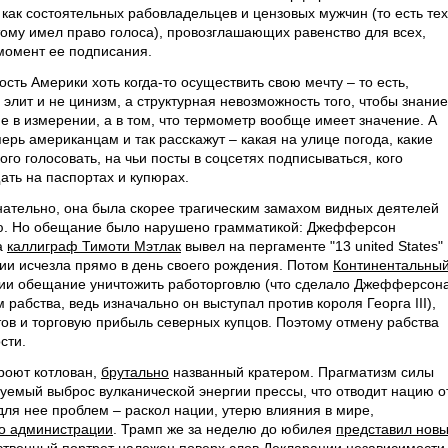
 как состоятельных рабовладельцев и цензовых мужчин (то есть тех
тому имел право голоса), провозглашающих равенство для всех,
момент ее подписания.
сть Америки хоть когда-то осуществить свою мечту – то есть,
 элит и не цинизм, а структурная невозможность того, чтобы знание
 в измерении, а в том, что термометр вообще имеет значение. А
перь американцам и так расскажут – какая на улице погода, какие
кого голосовать, на чьи посты в соцсетях подписываться, кого
ть на паспортах и купюрах.
нательно, она была скорее трагическим замахом видных деятелей
ею. Но обещание было нарушено грамматикой: Джефферсон
а
каллиграф Тимоти Мэтлак
вывел на пергаменте "13 united States"
ции исчезла прямо в день своего рождения. Потом
Континентальны
ции обещание уничтожить работорговлю (что сделало Джефферсон
абства, ведь изначально он выступал против короля Георга III),
тов и торговую прибыль северных купцов. Поэтому отмену рабства
сти.
 роют котлован,
брутально
названный кратером. Прагматизм силы
уемый выброс вулканической энергии прессы, что отводит нацию о
для нее проблем – раскол нации, утерю влияния в мире,
го администрации
. Трамп же за неделю до юбилея
представил нов