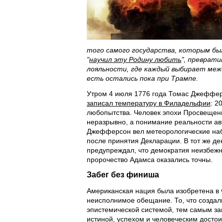
того самого государства, которым бы
"
научил эту Родину любить
", преврат
лояльности, где каждый выбирает меж
есть остались пока при Трампе.
Утром 4 июля 1776 года Томас Джеффер
записал температуру в Филадельфии
: 2
любопытства. Человек эпохи Просвещени
неразрывно, а понимание реальности ав
Джефферсон вел метеорологические набл
после принятия Декларации. В тот же д
предупреждал, что демократия неизбеж
пророчество Адамса оказались точны.
Забег без финиша
Американская нация была изобретена в 
неисполнимое обещание. То, что создали
эпистемической системой, тем самым з
истиной, успехом и человеческим досто