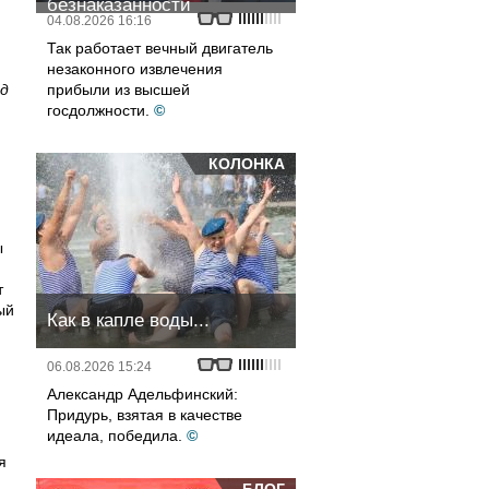
безнаказанности
04.08.2026 16:16
,
Так работает вечный двигатель
незаконного извлечения
од
прибыли из высшей
госдолжности.
©
КОЛОНКА
ы
т
ый
Как в капле воды...
06.08.2026 15:24
Александр Адельфинский:
Придурь, взятая в качестве
идеала, победила.
©
я