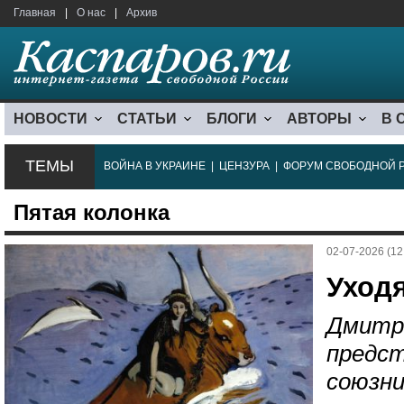
Главная
|
О нас
|
Архив
НОВОСТИ
СТАТЬИ
БЛОГИ
АВТОРЫ
В 
ТЕМЫ
ВОЙНА В УКРАИНЕ
|
ЦЕНЗУРА
|
ФОРУМ СВОБОДНОЙ 
Пятая колонка
02-07-2026 (12
Уход
Дмитр
предст
союзни