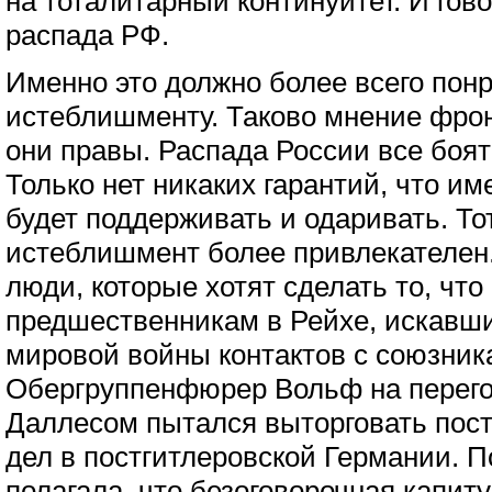
на тоталитарный континуитет. И гово
распада РФ.
Именно это должно более всего пон
истеблишменту. Таково мнение фрон
они правы. Распада России все боятс
Только нет никаких гарантий, что и
будет поддерживать и одаривать. Т
истеблишмент более привлекателен.
люди, которые хотят сделать то, что
предшественникам в Рейхе, искавши
мировой войны контактов с союзник
Обергруппенфюрер Вольф на перего
Даллесом пытался выторговать пост
дел в постгитлеровской Германии. 
полагала, что безоговорочная капит