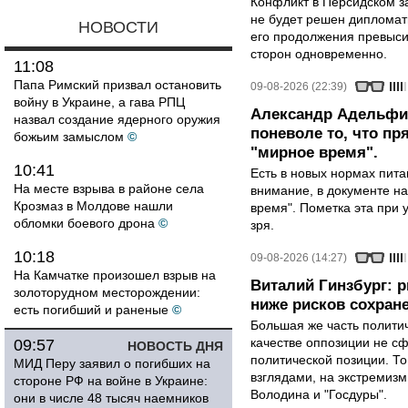
Конфликт в Персидском з
не будет решен дипломати
НОВОСТИ
его продолжения превыси
сторон одновременно.
11:08
Папа Римский призвал остановить
09-08-2026 (22:39)
войну в Украине, а гава РПЦ
Александр Адельфин
назвал создание ядерного оружия
поневоле то, что п
божьим замыслом
©
"мирное время".
10:41
Есть в новых нормах пит
На месте взрыва в районе села
внимание, в документе на
Крозмаз в Молдове нашли
время". Пометка эта при 
обломки боевого дрона
©
зря.
10:18
09-08-2026 (14:27)
На Камчатке произошел взрыв на
Виталий Гинзбург: 
золоторудном месторождении:
ниже рисков сохране
есть погибший и раненые
©
Большая же часть политич
качестве оппозиции не сф
09:57
НОВОСТЬ ДНЯ
политической позиции. Т
МИД Перу заявил о погибших на
взглядами, на экстремизм
стороне РФ на войне в Украине:
Володина и "Госдуры".
они в числе 48 тысяч наемников