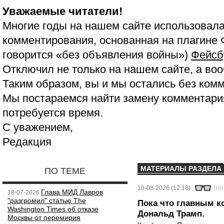
Уважаемые читатели!
Многие годы на нашем сайте использовала
комментирования, основанная на плагине 
говорится «без объявления войны»)
Фейсб
Отключил не только на нашем сайте, а воо
Таким образом, вы и мы остались без ком
Мы постараемся найти замену комментария
потребуется время.
С уважением,
Редакция
МАТЕРИАЛЫ РАЗДЕЛА
ПО ТЕМЕ
10-08-2026 (12:18)
Глава МИД Лавров
18-07-2026
"разгромил" статью The
Пока что главным к
Washington Times об отказе
Дональд Трамп.
Москвы от перемирия