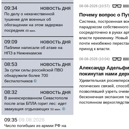
08-08-2026 (10:57)
09:34
НОВОСТЬ ДНЯ
По делу о некачественной
Почему вопрос о Пут
тушенке для военных об
Система, построенная вок
обогащении на этом задержан
парадоксом собственного
посредник
49 мин.
сосредоточено в руках ар
власти преемнику. Новый 
09:09
НОВОСТЬ ДНЯ
почти неизбежно перестан
Паблики написали об атаке на
приход к власти.
НПЗ в Нижнекамске
08-08-2026 (10:04)
08:53
НОВОСТЬ ДНЯ
Александр Адельфи
За сутки силы российской ПВО
покинутая нами держ
обнаружили более 700
Удивительная росимперск
беспилотников
©
логических связей, спосо
позволявшей узреть очев
08:32
НОВОСТЬ ДНЯ
бесконечная экспансия т
В аннексированном Севастополе
постоянном верхоглядств
после атак БПЛА горит лес: идет
эвакуация отдыхающих
©
50 мин.
09:35
09.08.2026
Число погибших из армии РФ на