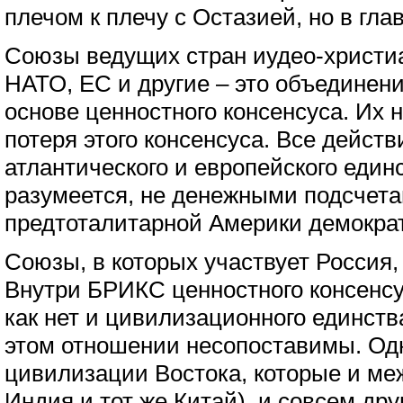
плечом к плечу с Остазией, но в гла
Союзы ведущих стран иудео-христи
НАТО, ЕС и другие – это объединени
основе ценностного консенсуса. Их 
потеря этого консенсуса. Все дейст
атлантического и европейского един
разумеется, не денежными подсчета
предтоталитарной Америки демокра
Союзы, в которых участвует Россия,
Внутри БРИКС ценностного консенсус
как нет и цивилизационного единств
этом отношении несопоставимы. Од
цивилизации Востока, которые и меж
Индия и тот же Китай), и совсем др