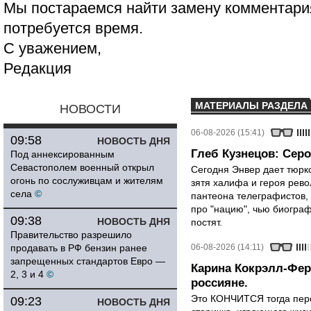
Мы постараемся найти замену комментария
потребуется время.
С уважением,
Редакция
МАТЕРИАЛЫ РАЗДЕЛА
НОВОСТИ
06-08-2026 (15:41)
09:58
НОВОСТЬ ДНЯ
Глеб Кузнецов: Серо
Под аннексированным
Севастополем военный открыл
Сегодня Энвер дает тюрк
огонь по сослуживцам и жителям
зятя халифа и героя рево
села
©
пантеона телеграфистов,
про "нацию", чью биограф
09:38
НОВОСТЬ ДНЯ
постят.
Правительство разрешило
продавать в РФ бензин ранее
06-08-2026 (14:11)
запрещенных стандартов Евро —
Карина Кокрэлл-Фер
2, 3 и 4
©
россияне.
Это КОНЧИТСЯ тогда пере
09:23
НОВОСТЬ ДНЯ