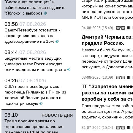
старичка, играющего жизн
"Системная оппозиция" и
который не хочет останавл
избиркомы пытаются выдавить
никогда не услышит этого
"Яблоко" с выборов
©
МИЛЛИОН или более росси
08:58
07.08.2026
04-08-2026 (15:49)
Санкт-Петербург готовится к
сокращению расходов на
Дмитрий Чернышев: 
здравоохранение на 15%
©
предали Россию.
Неужели было бы лучше, 
08:44
07.08.2026
заговоре, придуманном че
Бюджетные места в ведущих
пересылке от тифа? Если
университетах России уходят
психушке, а Довлатов спи
олимпиадникам и по спецквоте
©
03-08-2026 (13:09)
08:26
07.08.2026
ТГ "Запретное мнени
США просят освободить экс-
пехотинца Гилмана: в РФ он из
ракеты за тысячи ки
тюремной больницы попал в
коробки у себя за с
психиатрическую
©
Пока продолжается война
оставаться целями. А ряд
08:10
НОВОСТЬ ДНЯ
водители, охранники, оф
Трамп подписал указы по
ограничению предоставления
31-07-2026 (15:24)
гражданства США по праву