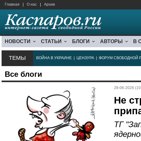
Главная
|
О нас
|
Архив
НОВОСТИ
СТАТЬИ
БЛОГИ
АВТОРЫ
В 
ТЕМЫ
ВОЙНА В УКРАИНЕ
|
ЦЕНЗУРА
|
ФОРУМ СВОБОДНОЙ 
Все блоги
28-06-2026 (10
Не ст
прип
ТГ "За
ядерно