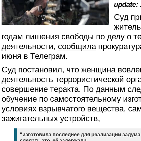
update: 
Суд пр
житель
годам лишения свободы по делу о т
деятельности,
сообщила
прокуратура
июня в Телеграм.
Суд постановил, что женщина вовле
деятельность террористической орг
совершение теракта. По данным сле
обучение по самостоятельному изг
условиях взрывчатого вещества, са
зажигательных устройств,
"изготовила последнее для реализации задуман
сделать это, её задержали.