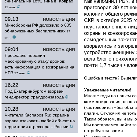
Как
напомнил
РБК, в 
снизилась на 18%, вина в "Коврах"
©
приговорил 30-летню
12 мин.
колонии общего режим
09:13
НОВОСТЬ ДНЯ
СКР, в октябре 2025 г
Минобороны РФ доложило о 605
неустановленных лиц
обнаруженных беспилотниках
27
охраны и конвоирова
©
мин.
самодельных зажигат
взорвались и загорел
09:04
НОВОСТЬ ДНЯ
устройство женщину 
Ярославль пережил
вела блог о психолог
массированную атаку дронов:
почти 1,7 тысяч челов
есть информация о возгорании на
НПЗ
©
37 мин.
Ошибка в тексте? Выдел
16:22
НОВОСТЬ ДНЯ
Уважаемые читатели!
Под Екатеринбургом взорван
Многие годы на нашем са
гендиректор Уралдронзавода
©
комментирования, основа
(как говорится «без объ
10:28
НОВОСТЬ ДНЯ
плагин
. Отключил не толь
Читатели Каспаров.Ru: Украина
Таким образом, вы и мы о
вправе атаковать любой объект на
Мы постараемся найти за
территории агрессора – России
©
потребуется время.
С уважением,