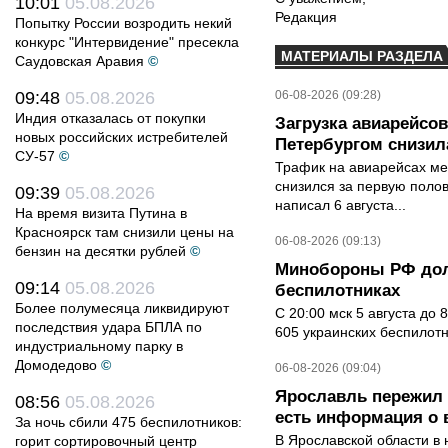
10:01
05.08.2026
Редакция
Попытку России возродить некий
конкурс "Интервидение" пресекла
МАТЕРИАЛЫ РАЗДЕЛА
Саудовская Аравия
©
09:48
05.08.2026
06-08-2026 (09:28)
Индия отказалась от покупки
Загрузка авиарейсо
новых российских истребителей
Петербургом снизила
СУ-57
©
Трафик на авиарейсах ме
снизился за первую полов
09:39
05.08.2026
написал 6 августа...
На время визита Путина в
Красноярск там снизили цены на
06-08-2026 (09:13)
бензин на десятки рублей
©
Минобороны РФ дол
09:14
05.08.2026
беспилотниках
Более полумесяца ликвидируют
С 20:00 мск 5 августа до
последствия удара БПЛА по
605 украинских беспилот
индустриальному парку в
Домодедово
©
06-08-2026 (09:04)
Ярославль пережил 
08:56
05.08.2026
есть информация о 
За ночь сбили 475 беспилотников:
В Ярославской области в 
горит сортировочный центр