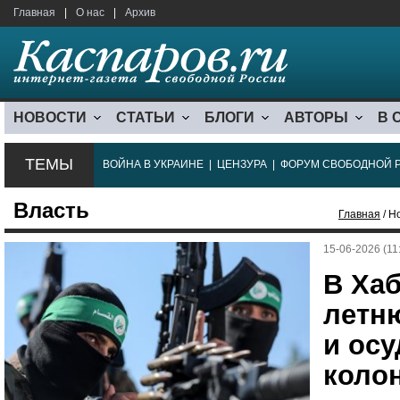
Главная
|
О нас
|
Архив
НОВОСТИ
СТАТЬИ
БЛОГИ
АВТОРЫ
В 
ТЕМЫ
ВОЙНА В УКРАИНЕ
|
ЦЕНЗУРА
|
ФОРУМ СВОБОДНОЙ 
Власть
Главная
/ Н
15-06-2026 (11
В Хаб
летн
и осу
коло