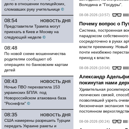
дело в отношении полицейских,
Володина и "Госдуры".
сломавших руку учительнице
©
08-08-2026 (10:57)
08:54
НОВОСТЬ ДНЯ
Почему вопрос о Пут
Представители Трампа могут
Система, построенная вок
приехать в Киев и Москву на
парадоксом собственного
следующей неделе
©
сосредоточено в руках ар
власти преемнику. Новый 
08:48
почти неизбежно перестан
По новой схеме мошенничества
приход к власти.
родителям сообщают об
операциях по банковским картам
08-08-2026 (10:04)
детей
Александр Адельфи
08:43
НОВОСТЬ ДНЯ
покинутая нами держ
Ночью ПВО перехватила 153
Удивительная росимперск
украинских БПЛА: под
логических связей, спосо
Новороссийском атакована база
позволявшей узреть очев
"Роснефти"
©
бесконечная экспансия т
постоянном верхоглядств
08:35
НОВОСТЬ ДНЯ
США намерены разрешить Турции
08-08-2026 (00:24)
передать Украине ракеты и