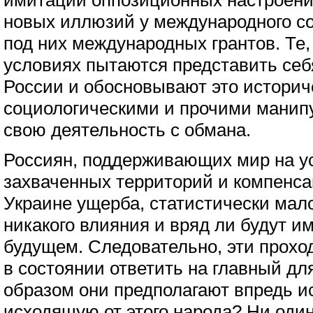
имитации оппозиционных настроен
новых иллюзий у международного с
под них международных грантов. Те,
условиях пытаются представить се
России и обосновывают это историч
социологическими и прочими манип
свою деятельность с обмана.
Россиян, поддерживающих мир на у
захваченных территорий и компенса
Украине ущерба, статистически мал
никакого влияния и вряд ли будут и
будущем. Следовательно, эти прох
в состоянии ответить на главный дл
образом они предполагают впредь ис
исходящую от этого народа? Ни оди