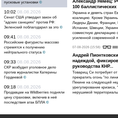
Александр Немец: Р
пусковые установки
©
100 баллистических 
10:02
08.08.2026
Украина и девять стран 
Сенат США утвердил закон об
коалицию. Кроме Украины,
"адских санкциях" против РФ:
Лидеры Дании, Франции, 
Зеленский поблагодарил за это
©
Испании, Швеции, Украин
совместную декларацию о
09:41
08.08.2026
усиленной современной п
Российские фигуристы массово
стремятся к получению
07-08-2026 (15:58)
нейтрального статуса
©
Андрей Пионтковски
надеждой, фиксиров
09:33
08.08.2026
руководства КНР...
СКР возбудил уголовное дело
против журналистки Катерины
Товарищ Си потребует от
Гордеевой
©
прекратить огонь "по лини
Пекине на следующей нед
09:18
08.08.2026
урегулирование кризиса, 
Продавцам на Wildberries подняли
нерушимой территориальн
цену страховки, включив в неё
последствия атак БПЛА
©