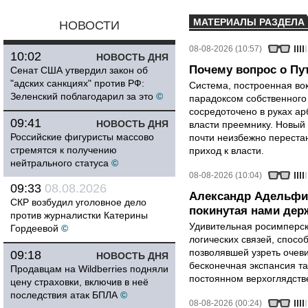
МАТЕРИАЛЫ РАЗДЕЛА
НОВОСТИ
08-08-2026 (10:57)
10:02
НОВОСТЬ ДНЯ
Почему вопрос о Пут
Сенат США утвердил закон об
"адских санкциях" против РФ:
Система, построенная вок
Зеленский поблагодарил за это
©
парадоксом собственного
сосредоточено в руках ар
09:41
НОВОСТЬ ДНЯ
власти преемнику. Новый 
Российские фигуристы массово
почти неизбежно перестан
стремятся к получению
приход к власти.
нейтрального статуса
©
08-08-2026 (10:04)
09:33
08.08.2026
Александр Адельфи
СКР возбудил уголовное дело
покинутая нами держ
против журналистки Катерины
Удивительная росимперск
Гордеевой
©
логических связей, спосо
позволявшей узреть очев
09:18
НОВОСТЬ ДНЯ
бесконечная экспансия т
Продавцам на Wildberries подняли
постоянном верхоглядств
цену страховки, включив в неё
последствия атак БПЛА
©
08-08-2026 (00:24)