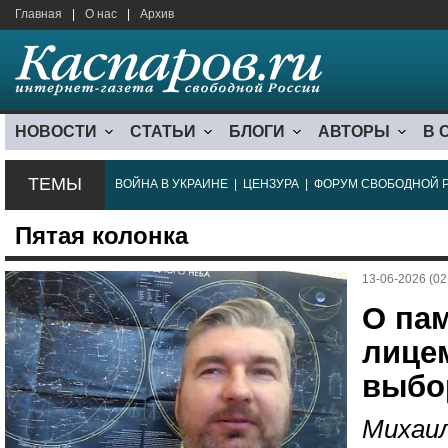
Главная
|
О нас
|
Архив
НОВОСТИ
СТАТЬИ
БЛОГИ
АВТОРЫ
В 
ТЕМЫ
ВОЙНА В УКРАИНЕ
|
ЦЕНЗУРА
|
ФОРУМ СВОБОДНОЙ 
Пятая колонка
13-06-2026 (02
О пам
лице
выбо
Михаил