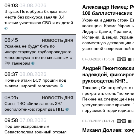
09:03
08.08.2026
Александр Немец: Р
В вузах Петербурга бюджетные
100 баллистических 
места без конкурса заняли 3,4
Украина и девять стран 
тысячи участников СВО и их детей
коалицию. Кроме Украины,
©
Лидеры Дании, Франции, 
Испании, Швеции, Украин
08:45
НОВОСТЬ ДНЯ
совместную декларацию о
Украина не будет бить по
усиленной современной п
инфраструктуре трубопроводного
консорциума и по не связанным с
07-08-2026 (15:58)
РФ танкерам
©
Андрей Пионтковски
08:37
08.08.2026
надеждой, фиксиров
Ночные атаки ВСУ прошли под
руководства КНР...
знаком широкой географии
©
Товарищ Си потребует от
прекратить огонь "по лини
08:25
НОВОСТЬ ДНЯ
Пекине на следующей нед
Силы ПВО сбили за ночь 397
урегулирование кризиса, 
беспилотников: горят два НПЗ
©
нерушимой территориальн
09:58
07.08.2026
07-08-2026 (14:12)
Под аннексированным
Михаил Долиев: хочу
Севастополем военный открыл