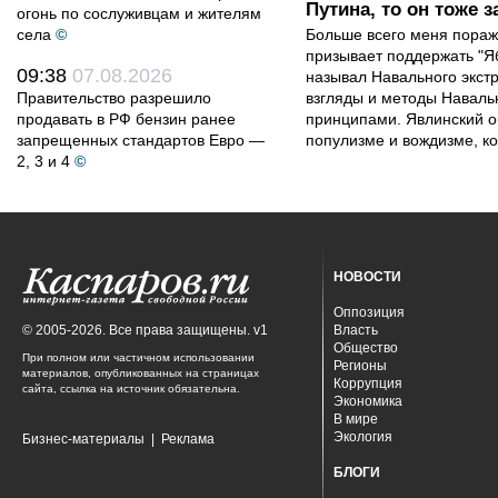
Путина, то он тоже з
огонь по сослуживцам и жителям
села
©
Больше всего меня поража
призывает поддержать "Яб
09:38
07.08.2026
называл Навального экст
Правительство разрешило
взгляды и методы Наваль
продавать в РФ бензин ранее
принципами. Явлинский о
запрещенных стандартов Евро —
популизме и вождизме, ко
2, 3 и 4
©
НОВОСТИ
Оппозиция
© 2005-2026. Все права защищены. v1
Власть
Общество
При полном или частичном использовании
Регионы
материалов, опубликованных на страницах
Коррупция
сайта, ссылка на источник обязательна.
Экономика
В мире
Экология
Бизнес-материалы
|
Реклама
БЛОГИ