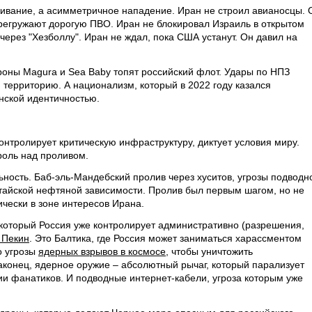
живание, а асимметричное нападение. Иран не строил авианосцы. 
регружают дорогую ПВО. Иран не блокировал Израиль в открытом
через "Хезболлу". Иран не ждал, пока США устанут. Он давил на
роны Magura и Sea Baby топят российский флот. Удары по НПЗ
 территорию. А национализм, который в 2022 году казался
нской идентичностью.
контролирует критическую инфраструктуру, диктует условия миру.
роль над проливом.
ность. Баб-эль-Мандебский пролив через хуситов, угрозы подводн
тайской нефтяной зависимости. Пролив был первым шагом, но не
чески в зоне интересов Ирана.
 который Россия уже контролирует административно (разрешения,
 Пекин
. Это Балтика, где Россия может заниматься харассментом
о угрозы
ядерных взрывов в космосе
, чтобы уничтожить
наконец, ядерное оружие – абсолютный рычаг, который парализует
ии фанатиков. И подводные интернет-кабели, угроза которым уже