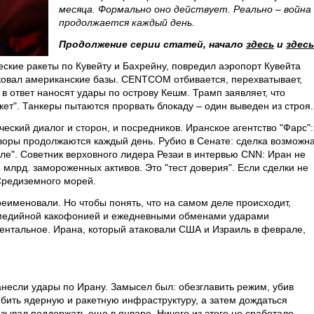
месяца. Формально оно действует. Реально – война
продолжается каждый день.
Продолжение серии статей, начало
здесь
и
здесь
ские ракеты по Кувейту и Бахрейну, повредил аэропорт Кувейта
аковал американские базы. CENTCOM отбивается, перехватывает,
 в ответ наносят удары по острову Кешм. Трамп заявляет, что
кет". Танкеры пытаются прорвать блокаду – один выведен из строя.
ский диалог и сторон, и посредников. Иранское агентство "Фарс":
оры продолжаются каждый день. Рубио в Сенате: сделка возможн
ле". Советник верховного лидера Резаи в интервью CNN: Иран не
4 млрд. замороженных активов. Это "тест доверия". Если сделки не
 Средиземного морей.
реименовали. Но чтобы понять, что на самом деле происходит,
а медийной какофонией и ежедневными обменами ударами
ентальное. Ирана, который атаковали США и Израиль в феврале,
несли удары по Ирану. Замысел был: обезглавить режим, убив
бить ядерную и ракетную инфраструктуру, а затем дождаться
зывал поддержать еще в январе. Ничего из этого не сработало.