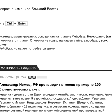
озвратно изменила Ближний Восток.
мите
Ctrl
+
Enter
истема комментирования, основанная на плагине Фейсбука. Неожиданно (как
тключил этот плагин
. Отключил не только на нашем сайте, а вообще, у всех.
риев.
йсбука, но на это потребуется время.
МАТЕРИАЛЫ РАЗДЕЛА
08-08-2026 (00:24)
Александр Немец: РФ производит в месяц примерно 100
баллистических ракет.
Украина и девять стран Европы создали Антибаллистическую коалицию. Кром
Украины, в нее вошли 9 европейских государств. Лидеры Дании, Франции,
Германии, Италии, Нидерландов, Норвегии, Испании, Швеции, Украины,
Великобритании 13 июля подписали совместную декларацию о создании
интегрированной коалиции по усиленной современной противоракетной