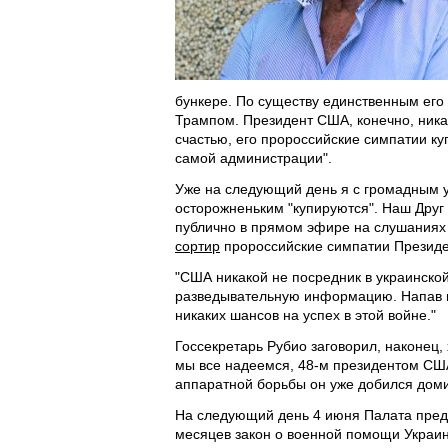
бункере. По существу единственным его 
Трампом. Президент США, конечно, никак
счастью, его пророссийские симпатии ку
самой администрации".
Уже на следующий день я с громадным у
осторожненьким "купируются". Наш Друг
публично в прямом эфире на слушаниях
сортир
пророссийские симпатии Презид
"США никакой не посредник в украинско
разведывательную информацию. Напав на
никаких шансов на успех в этой войне."
Госсекретарь Рубио заговорил, наконец
мы все надеемся, 48-м президентом США.
аппаратной борьбы он уже добился доми
На следующий день 4 июня Палата пред
месяцев закон о военной помощи Украине