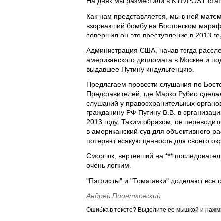
На днях мы разместили в KYIVPOST стат
Как нам представляется, мы в ней матем
взорвавший бомбу на Бостонском мараф
совершил он это преступление в 2013 год
Администрация США, начав тогда рассле
американского дипломата в Москве и под
выдавшее Путину индульгенцию.
Предлагаем провести слушания по Бост
Представителей, где Марко Рубио сделал
слушаний у правоохранительных органо
гражданину РФ Путину В.В. в организац
2013 году. Таким образом, он переводитс
в американский суд для объективного р
потеряет всякую ценность для своего ок
Сморчок, вертевший на *** последовател
очень легким.
"Пэтриоты" и "Томагавки" доделают все 
Андрей Пионтковский
Ошибка в тексте? Выделите ее мышкой и наж