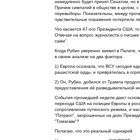
немедленно будет принят Сенатом, но в
Причем симпатий в обществе в целом, с
перевыборы. Показательны, между прочи
чувствительные поражения потерпели ле
Что касается 47-ого Президента США, то
Отвечая на вопрос журналиста о письме 
сами".
Когда Рубио уверенно заявил в Палате, ч
в своем анализе на два фактора:
1) Европа осознала, что ВСУ сегодня ед
рашистской орды, и превратилась в огро
2) Он, Рубио, добился от Трампа продо
предоставления ей разведывательной 
События прошедшей недели дают основан
перехода США на позиции Европы в росс
сопротивление путинского режима, и на
"Пэтриот", запрошенных на днях Президе
"Томагавк"?
Полагаю, что это реальный сценарий.