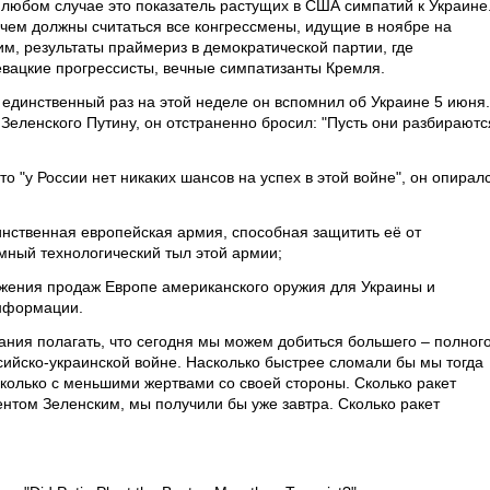
 любом случае это показатель растущих в США симпатий к Украине
 чем должны считаться все конгрессмены, идущие в ноябре на
м, результаты праймериз в демократической партии, где
вацкие прогрессисты, вечные симпатизанты Кремля.
 единственный раз на этой неделе он вспомнил об Украине 5 июня.
Зеленского Путину, он отстраненно бросил: "Пусть они разбираютс
то "у России нет никаких шансов на успех в этой войне", он опирал
инственная европейская армия, способная защитить её от
мный технологический тыл этой армии;
лжения продаж Европе американского оружия для Украины и
информации.
ия полагать, что сегодня мы можем добиться большего – полног
ийско-украинской войне. Насколько быстрее сломали бы мы тогда
сколько с меньшими жертвами со своей стороны. Сколько ракет
нтом Зеленским, мы получили бы уже завтра. Сколько ракет