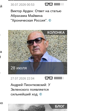
30.07.2026 00:53
ой
Виктор Арден: Ответ на статью
Абрахама Майвина
"Хроническая Россия".
©
КОЛОНКА
в
 а
в
28 июля
и
т
27.07.2026 22:04
Андрей Пионтковский: У
Зеленского появляется
сильнейший ход.
©
ко
БЛОГ