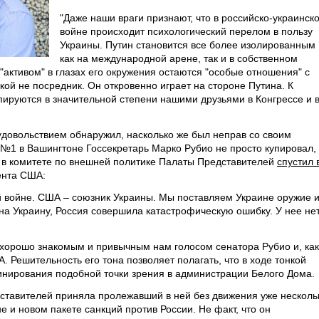
"Даже наши враги признают, что в российско-украинск
войне происходит психологический перелом в пользу
Украины. Путин становится все более изолированным
как на международной арене, так и в собственном
"активом" в глазах его окружения остаются "особые отношения" с
ой не посредник. Он откровенно играет на стороне Путина. К
пируются в значительной степени нашими друзьями в Конгрессе и 
довольствием обнаружил, насколько же был неправ со своим
 №1 в Вашингтоне Госсекретарь Марко Рубио не просто купировал,
 в комитете по внешней политике Палаты Представителей
спустил 
ента США:
й войне. США – союзник Украины. Мы поставляем Украине оружие 
 Украину, Россия совершила катастрофическую ошибку. У нее не
, хорошо знакомым и привычным нам голосом сенатора Рубио и, как
 Решительность его тона позволяет полагать, что в ходе тонкой
нирования подобной точки зрения в администрации Белого Дома.
ставителей приняла пролежавший в ней без движения уже несколь
 и новом пакете санкций против России. Не факт, что он