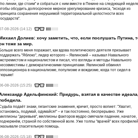
"по линии, где стоим" и собраться с ним вместе в Пекине на следующей неделе
чтобы обсудить долгосрочное мирное урегулирование кризиса, "исходя из
принципа сохранения нерушимой территориальной целостности всех
государств".
07-08-2026 (14:12)
Михаил Долиев: хочу заметить, что, если послушать Путина, т
он тоже за мир.
Больше всего меня поражает, как вдова политического деятеля призывает
поддержать "Яблоко", лидер которого – Явлинский – называл Навального
экстремистом и националистом и писал, что взгляды и методы Навального
несовместимы с демократическими принципами. Явлинский обвинял
оппозиционера в национализме, популизме и вождизме, когда тот сидел в
тюрьме!
06-08-2026 (15:25)
Александр Адельфинский: Придурь, взятая в качестве идеала
победила.
Судьба подаёт знаки, гигантские знамения, кричит, просто вопиет: "Хватит,
остановись, подумай, одумайся!" – и так постоянно, беспрерывно. Уже
миллионы "деревьев", миллионы факторов мудро смягчали падение, начатое,
подчеркнём, страной по собственной воле. Уже толпы "врачей" всех профиле
оказывали спасительную помощь.
06-08-2026 (15:18)