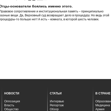
Отцы-основатели боялись именно этого.
Правовое сопротивление и институциональная память – принципиально
разные вещи. Да, Верховный суд возвращает дело в процедуру. Но ведь этой
процедуры-то больше нет! А есть – комната, в которой шесть человек.
НОВОСТИ
СТАТЬИ
В СТРАНЕ
Оппозиция
Интервью
Образован
Власть
Репортаж
Медицина
Общество
Обзор
Армия