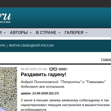
И
АВТОРЫ
В СТРАНЕ
ГАЛЕРЕЯ
УРА
|
ФОРУМ СВОБОДНОЙ РОССИИ
Главн
06-06-2026 (14:16)
Раздавить гадину!
Андрей Пионтковский: "Пэтриоты" и "Томагавки"
доделают все остальное.
update: 13-06-2026 (02:17)
2 июня в письме своему киевскому собеседнику я так
характеризовал текущие настроения в вашингтонском
истеблишменте: