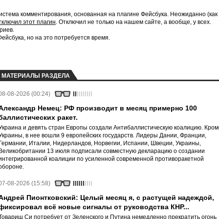
истема комментирования, основанная на плагине Фейсбука. Неожиданно (как
тключил этот плагин
. Отключил не только на нашем сайте, а вообще, у всех.
риев.
йсбука, но на это потребуется время.
МАТЕРИАЛЫ РАЗДЕЛА
08-08-2026 (00:24)
Александр Немец: РФ производит в месяц примерно 100
баллистических ракет.
Украина и девять стран Европы создали Антибаллистическую коалицию. Кром
Украины, в нее вошли 9 европейских государств. Лидеры Дании, Франции,
Германии, Италии, Нидерландов, Норвегии, Испании, Швеции, Украины,
Великобритании 13 июля подписали совместную декларацию о создании
интегрированной коалиции по усиленной современной противоракетной
обороне.
07-08-2026 (15:58)
Андрей Пионтковский: Целый месяц я, с растущей надеждой,
фиксировал всё новые сигналы от руководства КНР...
Товарищ Си потребует от Зеленского и Путина немедленно прекратить огонь