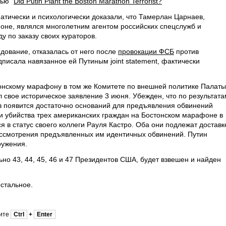
ью "
Did Putin Plant the Boston Marathon Terrorist?
"
атически и психологически доказали, что Тамерлан Царнаев,
оне, являлся многолетним агентом российских спецслужб и
у по заказу своих кураторов.
дование, отказалась от него после
провокации ФСБ
против
писала навязанное ей Путиным joint statement, фактически
онскому марафону в том же Комитете по внешней политике Палаты
 свое историческое заявление 3 июня. Убежден, что по результата
в появится достаточно оснований для предъявления обвинений
ии убийства трех американских граждан на Бостонском марафоне в
я в статус своего коллеги Рауля Кастро. Оба они подлежат доставк
ассмотрения предъявленных им идентичных обвинений. Путин
ружения.
ьно 43, 44, 45, 46 и 47 Президентов США, будет взвешен и найден
остальное.
мите
Ctrl
+
Enter