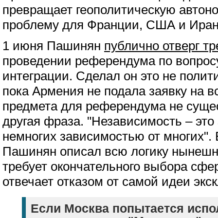
превращает геополитическую авто
проблему для Франции, США и Иран
1 июня Пашинян
публично отверг т
проведении референдума по вопрос
интеграции. Сделал он это не полит
пока Армения не подала заявку на в
предмета для референдума не сущес
другая фраза. "Независимость – это
немногих зависимостью от многих".
Пашинян описал всю логику нынешне
требует окончательного выбора сфе
отвечает отказом от самой идеи экс
Если Москва попытается испо