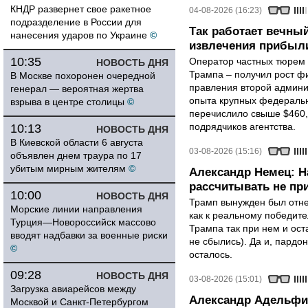
КНДР развернет свое ракетное
04-08-2026 (16:23)
подразделение в России для
Так работает вечный
нанесения ударов по Украине
©
извлечения прибыли
10:35
Оператор частных тюрем 
НОВОСТЬ ДНЯ
Трампа – получил рост ф
В Москве похоронен очередной
правления второй админи
генерал — вероятная жертва
опыта крупных федеральны
взрыва в центре столицы
©
перечислило свыше $460,
подрядчиков агентства.
10:13
НОВОСТЬ ДНЯ
В Киевской области 6 августа
03-08-2026 (15:16)
объявлен днем траура по 17
убитым мирным жителям
©
Александр Немец: Н
рассчитывать не пр
10:00
НОВОСТЬ ДНЯ
Трамп вынужден был отнес
Морские линии направления
как к реальному победите
Турция—Новороссийск массово
Трампа так при нем и ост
вводят надбавки за военные риски
не сбылись). Да и, пардо
©
осталось.
09:28
НОВОСТЬ ДНЯ
03-08-2026 (15:01)
Загрузка авиарейсов между
Александр Адельфи
Москвой и Санкт-Петербургом