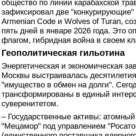
общество по линии карабахской тра
зафиксировал две "конкурирующие"
Armenian Code и Wolves of Turan, со
пять дней в январе 2026 года. Это 
флагом, гибридная война в своем кл
Геополитическая гильотина
Энергетическая и экономическая за
Москвы выстраивалась десятилети
"имущество в обмен на долги". Сего
трансформированы в единый интер
суверенитетом.
– Государственные активы: атомный
"Мецамор" под управлением "Росат
(единственного поставщика ядерного