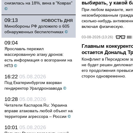
выбирать, у какой б
снизилась на 18%, вина в "Коврах"
©
При любом варианте, жит
незомбированным граждан
09:13
НОВОСТЬ ДНЯ
сколько-нибудь антивоен
Минобороны РФ доложило о 605
включая физическую.
обнаруженных беспилотниках
©
03-08-2026 (13:26)
09:04
Главным конкурент
Ярославль пережил
остается Дональд Т
массированную атаку дронов:
Конфликт в Персидском з
есть информация о возгорании на
не будет решен дипломати
НПЗ
©
его продолжения превыси
16:22
05.08.2026
сторон одновременно.
Под Екатеринбургом взорван
гендиректор Уралдронзавода
©
10:28
05.08.2026
Читатели Каспаров.Ru: Украина
вправе атаковать любой объект на
территории агрессора – России
©
10:01
05.08.2026