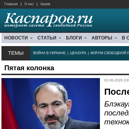
Главная
|
О нас
|
Архив
НОВОСТИ
СТАТЬИ
БЛОГИ
АВТОРЫ
В 
ТЕМЫ
ВОЙНА В УКРАИНЕ
|
ЦЕНЗУРА
|
ФОРУМ СВОБОДНОЙ 
Пятая колонка
02-06-2026 (19
Посл
Блэкау
послед
техно