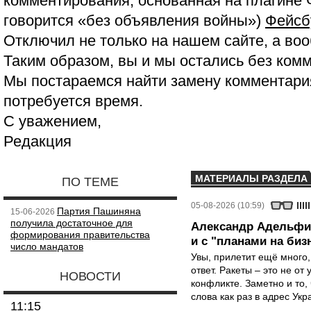
комментирования, основанная на плагине 
говорится «без объявления войны»)
Фейсб
Отключил не только на нашем сайте, а воо
Таким образом, вы и мы остались без ком
Мы постараемся найти замену комментария
потребуется время.
С уважением,
Редакция
МАТЕРИАЛЫ РАЗДЕЛА
ПО ТЕМЕ
05-08-2026 (10:59)
Партия Пашиняна
15-06-2026
получила достаточное для
Александр Адельфин
формирования правительства
и с "планами на биз
число мандатов
Увы, прилетит ещё много,
ответ. Ракеты – это не от
НОВОСТИ
конфликте. Заметно и то
слова как раз в адрес Укра
11:15