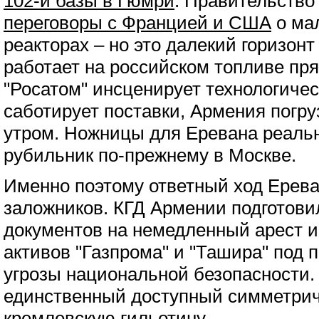
102-й базы в Гюмри
. Правительство
переговоры с Францией и США
о ма
реакторах – но это далекий горизонт
работает на российском топливе пр
"Росатом" инсценирует технологиче
саботирует поставки, Армения погру
утром. Ножницы для Еревана реальн
рубильник по-прежнему в Москве.
Именно поэтому ответный ход Ереван
заложников. КГД Армении подготови
документов на немедленный арест 
активов "Газпрома" и "Ташира" под 
угрозы национальной безопасности.
единственный доступный симметрич
кремлевскую гильотину.