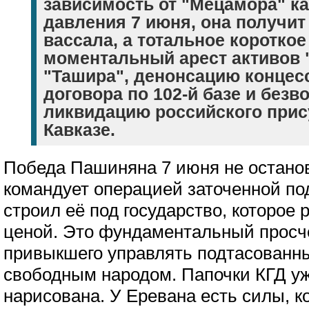
зависимость от "Мецамора" ка
давления 7 июня, она получит
вассала, а тотальное коротко
моментальный арест активов 
"Ташира", денонсацию концес
договора по 102-й базе и безв
ликвидацию российского при
Кавказе.
Победа Пашиняна 7 июня не останов
командует операцией заточенной по
строил её под государство, которо
ценой. Это фундаментальный просчё
привыкшего управлять подтасованн
свободным народом. Папочки КГД уж
нарисована. У Еревана есть силы, к