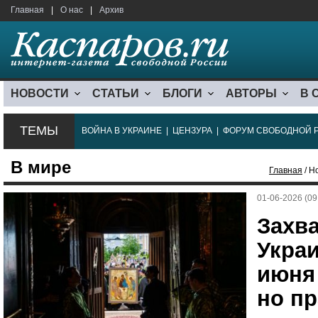
Главная
|
О нас
|
Архив
НОВОСТИ
СТАТЬИ
БЛОГИ
АВТОРЫ
В 
ТЕМЫ
ВОЙНА В УКРАИНЕ
|
ЦЕНЗУРА
|
ФОРУМ СВОБОДНОЙ 
В мире
Главная
/ Н
01-06-2026 (09
Захв
Укра
июня
но пр