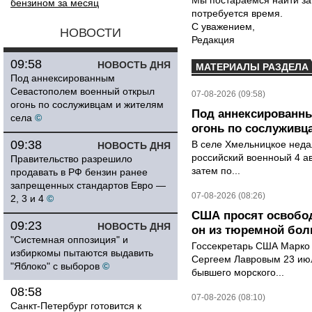
Мы постараемся найти за
бензином за месяц
потребуется время.
С уважением,
НОВОСТИ
Редакция
09:58
НОВОСТЬ ДНЯ
МАТЕРИАЛЫ РАЗДЕЛА
Под аннексированным
Севастополем военный открыл
07-08-2026 (09:58)
огонь по сослуживцам и жителям
Под аннексированн
села
©
огонь по сослуживц
09:38
В селе Хмельницкое неда
НОВОСТЬ ДНЯ
российский военноый 4 ав
Правительство разрешило
затем по...
продавать в РФ бензин ранее
запрещенных стандартов Евро —
07-08-2026 (08:26)
2, 3 и 4
©
США просят освобод
09:23
НОВОСТЬ ДНЯ
он из тюремной бол
"Системная оппозиция" и
Госсекретарь США Марко 
избиркомы пытаются выдавить
Сергеем Лавровым 23 ию
"Яблоко" с выборов
©
бывшего морского...
08:58
07-08-2026 (08:10)
Санкт-Петербург готовится к