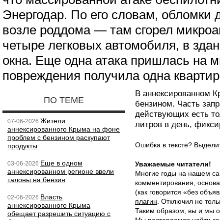
Энергодар. По его словам, обломки 
возле роддома — там сгорел микроа
четыре легковых автомобиля, в зда
окна. Еще одна атака пришлась на 
повреждения получила одна квартир
В аннексированном К
ПО ТЕМЕ
бензином. Часть запр
действующих есть тол
Жители
07-06-2026
литров в день, фикс
аннексированного Крыма на фоне
проблем с бензином раскупают
Ошибка в тексте? Выдел
продукты
Еще в одном
03-06-2026
Уважаемые читатели!
аннексированном регионе ввели
Многие годы на нашем са
талоны на бензин
комментирования, основа
(как говорится «без объ
Власть
02-06-2026
плагин
. Отключил не толь
аннексированного Крыма
Таким образом, вы и мы о
обещает разрешить ситуацию с