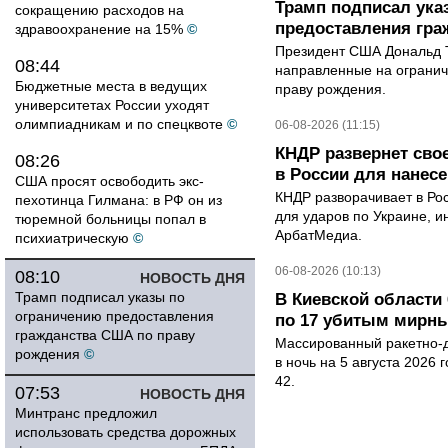
Трамп подписал ука
сокращению расходов на
предоставления гра
здравоохранение на 15%
©
Президент США Дональд Т
08:44
направленные на ограни
Бюджетные места в ведущих
праву рождения.
университетах России уходят
олимпиадникам и по спецквоте
©
06-08-2026 (11:15)
КНДР развернет сво
08:26
в России для нанесе
США просят освободить экс-
КНДР разворачивает в Ро
пехотинца Гилмана: в РФ он из
для ударов по Украине, 
тюремной больницы попал в
АрбатМедиа.
психиатрическую
©
06-08-2026 (10:13)
08:10
НОВОСТЬ ДНЯ
Трамп подписал указы по
В Киевской области 
ограничению предоставления
по 17 убитым мирн
гражданства США по праву
Массированный ракетно-д
рождения
©
в ночь на 5 августа 2026 
42.
07:53
НОВОСТЬ ДНЯ
Минтранс предложил
использовать средства дорожных