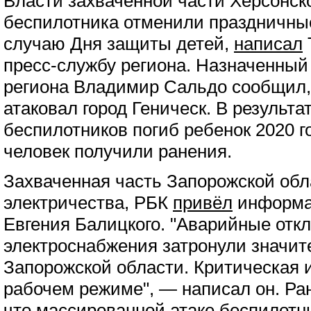
Власти захваченной части Херсонск
беспилотника отменили праздничны
случаю Дня защиты детей,
написал
пресс-службу региона. Назначенный
региона Владимир Сальдо сообщил,
атаковал город Геническ. В результа
беспилотников погиб ребенок 2020 г
человек получили ранения.
Захваченная часть Запорожской обл
электричества, РБК
привёл
информац
Евгения Балицкого. "Аварийные отк
электроснабжения затронули значит
Запорожской области. Критическая 
рабочем режиме", — написал он. Ра
что массированной атаке беспилотни