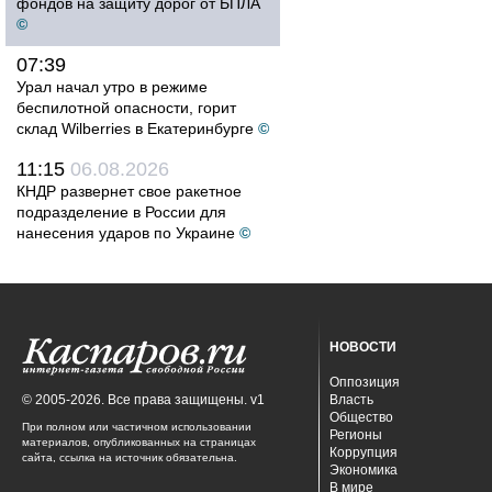
фондов на защиту дорог от БПЛА
©
07:39
Урал начал утро в режиме
беспилотной опасности, горит
склад Wilberries в Екатеринбурге
©
11:15
06.08.2026
КНДР развернет свое ракетное
подразделение в России для
нанесения ударов по Украине
©
НОВОСТИ
Оппозиция
© 2005-2026. Все права защищены. v1
Власть
Общество
При полном или частичном использовании
Регионы
материалов, опубликованных на страницах
Коррупция
сайта, ссылка на источник обязательна.
Экономика
В мире