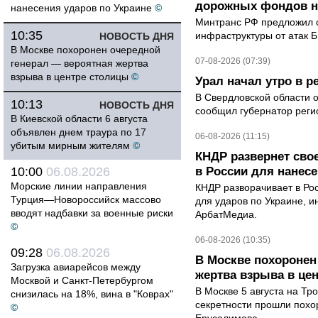
дорожных фондов на
нанесения ударов по Украине
©
Минтранс РФ предложил 
10:35
инфраструктуры от атак 
НОВОСТЬ ДНЯ
В Москве похоронен очередной
07-08-2026 (07:39)
генерал — вероятная жертва
взрыва в центре столицы
©
Урал начал утро в 
В Свердловской области 
10:13
НОВОСТЬ ДНЯ
сообщил губернатор реги
В Киевской области 6 августа
объявлен днем траура по 17
06-08-2026 (11:15)
убитым мирным жителям
©
КНДР развернет сво
10:00
06.08.2026
в России для нанесе
Морские линии направления
КНДР разворачивает в Ро
Турция—Новороссийск массово
для ударов по Украине, 
вводят надбавки за военные риски
АрбатМедиа.
©
06-08-2026 (10:35)
09:28
06.08.2026
В Москве похоронен
Загрузка авиарейсов между
жертва взрыва в це
Москвой и Санкт-Петербургом
В Москве 5 августа на Тр
снизилась на 18%, вина в "Коврах"
секретности прошли похо
©