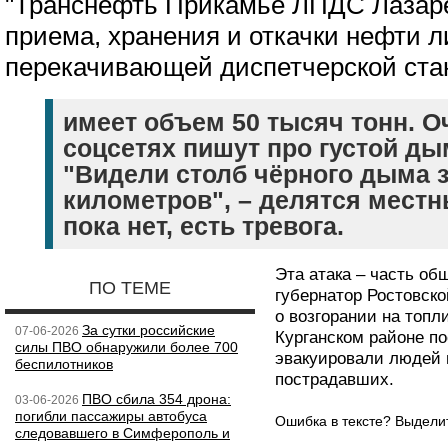
"Транснефть Прикамье ЛПДС Лазаре
приема, хранения и откачки нефти 
перекачивающей диспетчерской ста
имеет объем 50 тысяч тонн. 
соцсетях пишут про густой дым
"Видели столб чёрного дыма з
километров", – делятся местн
пока нет, есть тревога.
Эта атака – часть общ
ПО ТЕМЕ
губернатор Ростовск
о возгорании на топ
За сутки российские
07-06-2026
Курганском районе по
силы ПВО обнаружили более 700
эвакуировали людей 
беспилотников
пострадавших.
ПВО сбила 354 дрона:
03-06-2026
погибли пассажиры автобуса
Ошибка в тексте? Выдел
следовавшего в Симферополь и