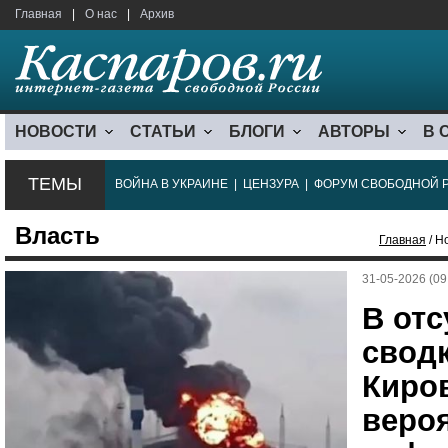
Главная
|
О нас
|
Архив
НОВОСТИ
СТАТЬИ
БЛОГИ
АВТОРЫ
В 
ТЕМЫ
ВОЙНА В УКРАИНЕ
|
ЦЕНЗУРА
|
ФОРУМ СВОБОДНОЙ 
Власть
Главная
/ Н
31-05-2026 (09
В от
свод
Киров
вероя