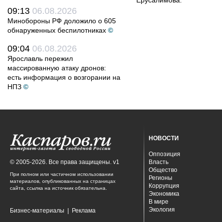
Ерусалимова.
09:13
06.08.2026
Минобороны РФ доложило о 605
обнаруженных беспилотниках
©
09:04
06.08.2026
Ярославль пережил
массированную атаку дронов:
есть информация о возгорании на
НПЗ
©
НОВОСТИ
Оппозиция
© 2005-2026. Все права защищены. v1
Власть
Общество
При полном или частичном использовании
Регионы
материалов, опубликованных на страницах
Коррупция
сайта, ссылка на источник обязательна.
Экономика
В мире
Экология
Бизнес-материалы
|
Реклама