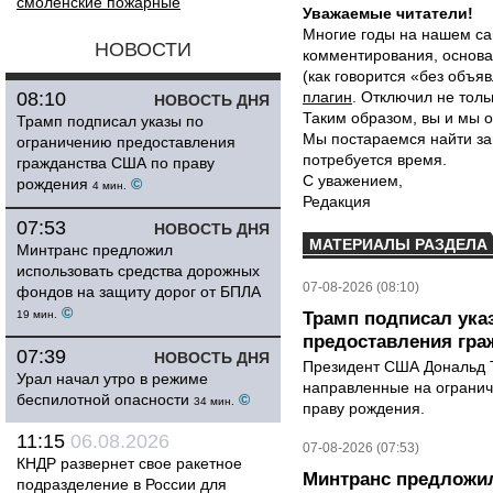
смоленские пожарные
Уважаемые читатели!
Многие годы на нашем са
НОВОСТИ
комментирования, основа
(как говорится «без объ
08:10
плагин
. Отключил не толь
НОВОСТЬ ДНЯ
Таким образом, вы и мы о
Трамп подписал указы по
Мы постараемся найти за
ограничению предоставления
потребуется время.
гражданства США по праву
С уважением,
рождения
©
4 мин.
Редакция
07:53
НОВОСТЬ ДНЯ
МАТЕРИАЛЫ РАЗДЕЛА
Минтранс предложил
использовать средства дорожных
07-08-2026 (08:10)
фондов на защиту дорог от БПЛА
©
19 мин.
Трамп подписал ука
предоставления гра
07:39
НОВОСТЬ ДНЯ
Президент США Дональд Т
Урал начал утро в режиме
направленные на ограни
беспилотной опасности
©
34 мин.
праву рождения.
11:15
06.08.2026
07-08-2026 (07:53)
КНДР развернет свое ракетное
Минтранс предложил
подразделение в России для