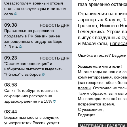
Севастополем военный открыл
газа временно остано
огонь по сослуживцам и жителям
Ограничения на прие
села
©
аэропортах Калуги, Т
09:38
НОВОСТЬ ДНЯ
Грозного, Нижнего Но
Правительство разрешило
Геленджика. Утром в
продавать в РФ бензин ранее
выпуск воздушных су
запрещенных стандартов Евро —
и Махачкалы,
написа
2, 3 и 4
©
Ошибка в тексте? Выдел
09:23
НОВОСТЬ ДНЯ
"Системная оппозиция" и
Уважаемые читатели!
избиркомы пытаются выдавить
Многие годы на нашем са
"Яблоко" с выборов
©
комментирования, основа
(как говорится «без объ
08:58
плагин
. Отключил не толь
Санкт-Петербург готовится к
Таким образом, вы и мы о
сокращению расходов на
Мы постараемся найти за
здравоохранение на 15%
©
потребуется время.
С уважением,
08:44
Редакция
Бюджетные места в ведущих
университетах России уходят
МАТЕРИАЛЫ РАЗДЕЛА