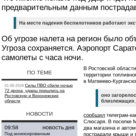
предварительным данным пострадав
На месте падения беспилотников работают эк
Об угрозе налета на регион было объ
Угроза сохраняется. Аэропорт Сара
самолеты с часа ночи.
В Ростовской области
ПО ТЕМЕ
территории топливно
в Матвеево-Курганск
Силы ПВО сбили ночью
01-06-2026
72 дрона, удары пришлись на
оно загорело
Ростовскую и Воронежские
области
близлежащих 
НОВОСТИ
сообщил
телеграм-ка
Слюсаря. В поселке 
09:58
два магазина и автом
НОВОСТЬ ДНЯ
Под аннексированным
пострадали крыши и г