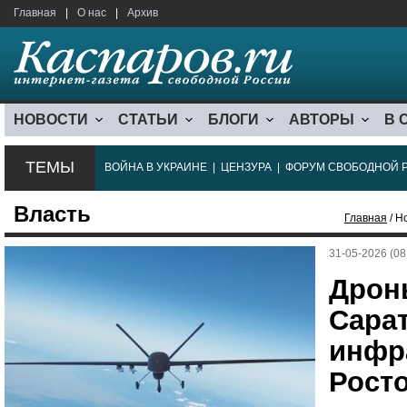
Главная
|
О нас
|
Архив
НОВОСТИ
СТАТЬИ
БЛОГИ
АВТОРЫ
В 
ТЕМЫ
ВОЙНА В УКРАИНЕ
|
ЦЕНЗУРА
|
ФОРУМ СВОБОДНОЙ 
Власть
Главная
/ Н
31-05-2026 (08
Дрон
Сара
инфра
Рост