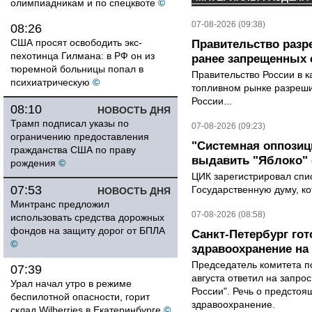
олимпиадникам и по спецквоте
©
07-08-2026 (09:38)
08:26
США просят освободить экс-
Правительство разр
пехотинца Гилмана: в РФ он из
ранее запрещенных с
тюремной больницы попал в
Правительство России в к
психиатрическую
©
топливном рынке разрешил
России...
08:10
НОВОСТЬ ДНЯ
Трамп подписал указы по
07-08-2026 (09:23)
ограничению предоставления
"Системная оппози
гражданства США по праву
выдавить "Яблоко"
рождения
©
ЦИК зарегистрировал спис
07:53
Государственную думу, ко
НОВОСТЬ ДНЯ
Минтранс предложил
07-08-2026 (08:58)
использовать средства дорожных
фондов на защиту дорог от БПЛА
Санкт-Петербург го
©
здравоохранение на
Председатель комитета п
07:39
августа ответил на запро
Урал начал утро в режиме
России". Речь о предсто
беспилотной опасности, горит
здравоохранение.
склад Wilberries в Екатеринбурге
©