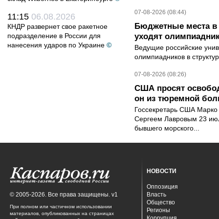
07-08-2026 (08:44)
11:15
06.08.2026
Бюджетные места в 
КНДР развернет свое ракетное
подразделение в России для
уходят олимпиадник
нанесения ударов по Украине
©
Ведущие российские унив
олимпиадников в структу
07-08-2026 (08:26)
США просят освобод
он из тюремной бол
Госсекретарь США Марко 
Сергеем Лавровым 23 ию
бывшего морского...
НОВОСТИ
Оппозиция
© 2005-2026. Все права защищены. v1
Власть
Общество
При полном или частичном использовании
Регионы
материалов, опубликованных на страницах
Коррупция