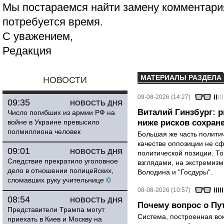
Мы постараемся найти замену комментария
потребуется время.
С уважением,
Редакция
МАТЕРИАЛЫ РАЗДЕЛА
НОВОСТИ
09-08-2026 (14:27)
09:35
НОВОСТЬ ДНЯ
Виталий Гинзбург: 
Число погибших из армии РФ на
войне в Украине превысило
ниже рисков сохране
полмиллиона человек
Большая же часть политич
качестве оппозиции не сф
09:01
НОВОСТЬ ДНЯ
политической позиции. Т
Следствие прекратило уголовное
взглядами, на экстремизм
дело в отношении полицейских,
Володина и "Госдуры".
сломавших руку учительнице
©
08-08-2026 (10:57)
08:54
НОВОСТЬ ДНЯ
Почему вопрос о Пут
Представители Трампа могут
Система, построенная вок
приехать в Киев и Москву на