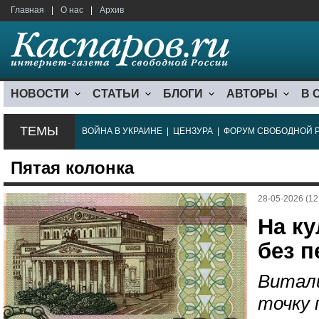
Главная
|
О нас
|
Архив
НОВОСТИ
СТАТЬИ
БЛОГИ
АВТОРЫ
В 
ТЕМЫ
ВОЙНА В УКРАИНЕ
|
ЦЕНЗУРА
|
ФОРУМ СВОБОДНОЙ 
Пятая колонка
28-05-2026 (12
На к
без 
Витали
точку 