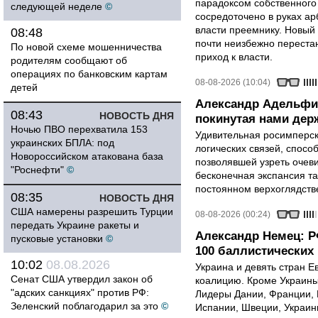
парадоксом собственного
следующей неделе
©
сосредоточено в руках ар
власти преемнику. Новый 
08:48
почти неизбежно перестан
По новой схеме мошенничества
приход к власти.
родителям сообщают об
операциях по банковским картам
08-08-2026 (10:04)
детей
Александр Адельфи
08:43
НОВОСТЬ ДНЯ
покинутая нами держ
Ночью ПВО перехватила 153
Удивительная росимперск
украинских БПЛА: под
логических связей, спосо
Новороссийском атакована база
позволявшей узреть очев
"Роснефти"
©
бесконечная экспансия т
постоянном верхоглядств
08:35
НОВОСТЬ ДНЯ
США намерены разрешить Турции
08-08-2026 (00:24)
передать Украине ракеты и
Александр Немец: Р
пусковые установки
©
100 баллистических 
10:02
08.08.2026
Украина и девять стран 
Сенат США утвердил закон об
коалицию. Кроме Украины,
"адских санкциях" против РФ:
Лидеры Дании, Франции, 
Зеленский поблагодарил за это
©
Испании, Швеции, Украин