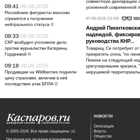
совместную декларацию о
09:41
08.08.2026
усиленной современной п
Российские фигуристы массово
стремятся к получению
07-08-2026 (15:58)
нейтрального статуса
©
Андрей Пионтковски
надеждой, фиксиров
09:33
08.08.2026
руководства КНР...
СКР возбудил уголовное дело
против журналистки Катерины
Товарищ Си потребует от
Гордеевой
©
прекратить огонь "по лини
Пекине на следующей нед
09:18
08.08.2026
урегулирование кризиса, 
Продавцам на Wildberries подняли
нерушимой территориальн
цену страховки, включив в неё
последствия атак БПЛА
©
НОВОСТИ
Оппозиция
© 2005-2026. Все права защищены. v1
Власть
Общество
При полном или частичном использовании