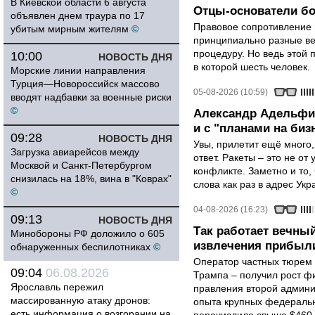
В Киевской области 6 августа
Отцы-основатели бо
объявлен днем траура по 17
Правовое сопротивление 
убитым мирным жителям
©
принципиально разные ве
процедуру. Но ведь этой 
10:00
НОВОСТЬ ДНЯ
в которой шесть человек.
Морские линии направления
Турция—Новороссийск массово
05-08-2026 (10:59)
вводят надбавки за военные риски
©
Александр Адельфин
и с "планами на биз
09:28
НОВОСТЬ ДНЯ
Увы, прилетит ещё много,
Загрузка авиарейсов между
ответ. Ракеты – это не от
Москвой и Санкт-Петербургом
конфликте. Заметно и то
снизилась на 18%, вина в "Коврах"
слова как раз в адрес Укра
©
04-08-2026 (16:23)
09:13
НОВОСТЬ ДНЯ
Так работает вечный
Минобороны РФ доложило о 605
извлечения прибыли
обнаруженных беспилотниках
©
Оператор частных тюрем 
09:04
06.08.2026
Трампа – получил рост ф
Ярославль пережил
правления второй админи
массированную атаку дронов:
опыта крупных федеральны
есть информация о возгорании на