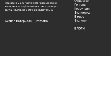
Общество
При полном или частичном использовании
Регионы
материалов, опубликованных на страницах
Коррупция
сайта, ссылка на источник обязательна.
Экономика
В мире
Экология
Бизнес-материалы
|
Реклама
БЛОГИ