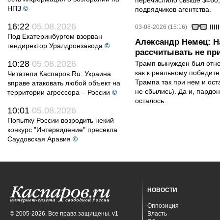
перечислило свыше $460,
НПЗ
©
подрядчиков агентства.
16:22
05.08.2026
03-08-2026 (15:16)
Под Екатеринбургом взорван
Александр Немец: Н
гендиректор Уралдронзавода
©
рассчитывать не пр
10:28
05.08.2026
Трамп вынужден был отнес
как к реальному победите
Читатели Каспаров.Ru: Украина
Трампа так при нем и ост
вправе атаковать любой объект на
не сбылись). Да и, пардо
территории агрессора – России
©
осталось.
10:01
05.08.2026
Попытку России возродить некий
конкурс "Интервидение" пресекла
Саудовская Аравия
©
НОВОСТИ
Оппозиция
© 2005-2026. Все права защищены. v1
Власть