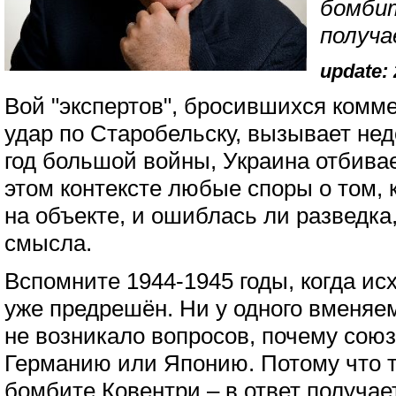
бомби
получа
update: 
Вой "экспертов", бросившихся комм
удар по Старобельску, вызывает не
год большой войны, Украина отбивае
этом контексте любые споры о том, 
на объекте, и ошиблась ли разведк
смысла.
Вспомните 1944-1945 годы, когда и
уже предрешён. Ни у одного вменяем
не возникало вопросов, почему сою
Германию или Японию. Потому что т
бомбите Ковентри – в ответ получае