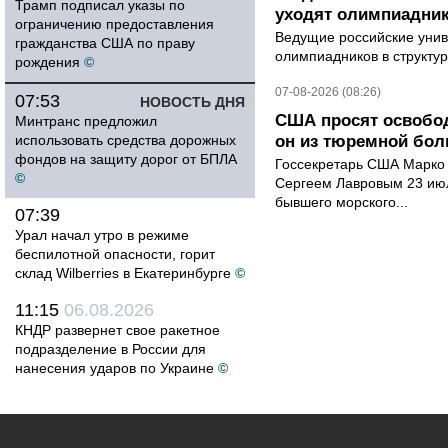
Трамп подписал указы по
уходят олимпиадник
ограничению предоставления
Ведущие российские унив
гражданства США по праву
олимпиадников в структу
рождения
©
07-08-2026 (08:26)
07:53
НОВОСТЬ ДНЯ
США просят освобод
Минтранс предложил
использовать средства дорожных
он из тюремной бол
фондов на защиту дорог от БПЛА
Госсекретарь США Марко 
©
Сергеем Лавровым 23 ию
бывшего морского...
07:39
Урал начал утро в режиме
беспилотной опасности, горит
склад Wilberries в Екатеринбурге
©
11:15
06.08.2026
КНДР развернет свое ракетное
подразделение в России для
нанесения ударов по Украине
©