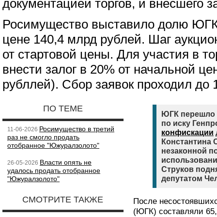
документацией торгов, и внесшего з
Росимущество выставило долю ЮГК 
цене 140,4 млрд рублей. Шаг аукци
от стартовой цены. Для участия в т
внести залог в 20% от начальной це
рубллей). Сбор заявок проходил до 
ПО ТЕМЕ
ЮГК перешло 
по иску Генп
Росимущество в третий
11-06-2026
конфискации
раз не смогло продать
Константина С
отобранное "Южуралзолото"
незаконной п
использовани
Власти опять не
26-05-2026
Струков подня
удалось продать отобранное
депутатом Че
"Южуралзолото"
СМОТРИТЕ ТАКЖЕ
После несостоявшихс
(ЮГК) составляли 65,