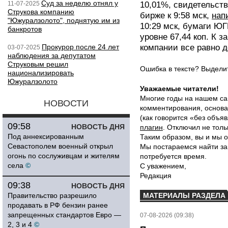
Суд за неделю отнял у
11-07-2025
10,01%, свидетельств
Струкова компанию
бирже к 9:58 мск,
нап
"Южуралзолото", поднятую им из
10:29 мск, бумаги ЮГ
банкротов
уровне 67,44 коп. К 
Прокурор после 24 лет
компании все равно 
03-07-2025
наблюдения за депутатом
Струковым решил
Ошибка в тексте? Выдел
национализировать
Южуралзолото
Уважаемые читатели!
Многие годы на нашем са
НОВОСТИ
комментирования, основа
(как говорится «без объ
09:58
НОВОСТЬ ДНЯ
плагин
. Отключил не толь
Под аннексированным
Таким образом, вы и мы о
Севастополем военный открыл
Мы постараемся найти за
огонь по сослуживцам и жителям
потребуется время.
села
©
С уважением,
Редакция
09:38
НОВОСТЬ ДНЯ
Правительство разрешило
МАТЕРИАЛЫ РАЗДЕЛА
продавать в РФ бензин ранее
запрещенных стандартов Евро —
07-08-2026 (09:38)
2, 3 и 4
©