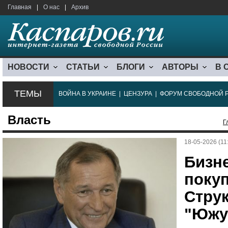
Главная
|
О нас
|
Архив
НОВОСТИ
СТАТЬИ
БЛОГИ
АВТОРЫ
В 
ТЕМЫ
ВОЙНА В УКРАИНЕ
|
ЦЕНЗУРА
|
ФОРУМ СВОБОДНОЙ 
Власть
Г
18-05-2026 (11
Бизне
покуп
Стру
"Южу