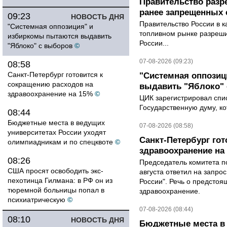
Правительство разр
ранее запрещенных с
09:23
НОВОСТЬ ДНЯ
Правительство России в к
"Системная оппозиция" и
топливном рынке разрешил
избиркомы пытаются выдавить
России...
"Яблоко" с выборов
©
07-08-2026 (09:23)
08:58
Санкт-Петербург готовится к
"Системная оппози
сокращению расходов на
выдавить "Яблоко"
здравоохранение на 15%
©
ЦИК зарегистрировал спис
Государственную думу, ко
08:44
Бюджетные места в ведущих
07-08-2026 (08:58)
университетах России уходят
Санкт-Петербург го
олимпиадникам и по спецквоте
©
здравоохранение на
08:26
Председатель комитета п
США просят освободить экс-
августа ответил на запро
пехотинца Гилмана: в РФ он из
России". Речь о предсто
тюремной больницы попал в
здравоохранение.
психиатрическую
©
07-08-2026 (08:44)
08:10
НОВОСТЬ ДНЯ
Бюджетные места в 