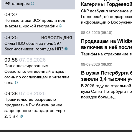
РФ танкерам
©
Катерины Гордеево
СКР возбудил уголовное 
08:37
Гордеевой, её подозрева
Ночные атаки ВСУ прошли под
информации о Вооруженн
знаком широкой географии
©
08-08-2026 (09:18)
08:25
НОВОСТЬ ДНЯ
Продавцам на Wildbe
Силы ПВО сбили за ночь 397
включив в неё посл
беспилотников: горят два НПЗ
©
Тарифы на страхование то
09:58
07.08.2026
08-08-2026 (09:03)
Под аннексированным
Севастополем военный открыл
В вузах Петербурга
огонь по сослуживцам и жителям
заняли 3,4 тысячи у
села
©
В 2026 году по отдельной
вузы Санкт-Петербурга по
09:38
07.08.2026
порядок больше,...
Правительство разрешило
продавать в РФ бензин ранее
запрещенных стандартов Евро —
2, 3 и 4
©