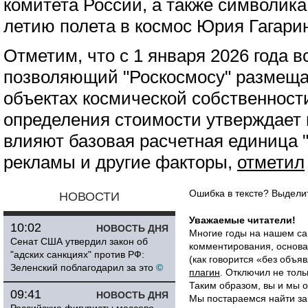
комитета России, а также символика
летию полета в космос Юрия Гагари
Отметим, что с 1 января 2026 года 
позволяющий "Роскосмосу" размещат
объектах космической собственност
определения стоимости утверждает 
влияют базовая расчетная единица 
рекламы и другие факторы,
отметил
Ошибка в тексте? Выдел
НОВОСТИ
Уважаемые читатели!
10:02
НОВОСТЬ ДНЯ
Многие годы на нашем са
Сенат США утвердил закон об
комментирования, основа
"адских санкциях" против РФ:
(как говорится «без объ
Зеленский поблагодарил за это
©
плагин
. Отключил не толь
Таким образом, вы и мы о
09:41
НОВОСТЬ ДНЯ
Мы постараемся найти за