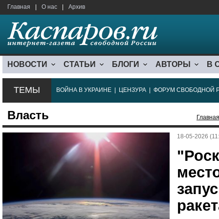
Главная
|
О нас
|
Архив
НОВОСТИ
СТАТЬИ
БЛОГИ
АВТОРЫ
В 
ТЕМЫ
ВОЙНА В УКРАИНЕ
|
ЦЕНЗУРА
|
ФОРУМ СВОБОДНОЙ 
Власть
Главна
18-05-2026 (11
"Рос
мест
запу
ракет