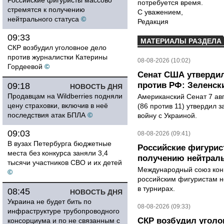
Российские фигуристы массово
потребуется время.
стремятся к получению
С уважением,
нейтрального статуса
©
Редакция
09:33
МАТЕРИАЛЫ РАЗДЕЛА
СКР возбудил уголовное дело
против журналистки Катерины
08-08-2026 (10:02)
Гордеевой
©
Сенат США утвердил
против РФ: Зеленск
09:18
НОВОСТЬ ДНЯ
Продавцам на Wildberries подняли
Американский Сенат 7 ав
цену страховки, включив в неё
(86 против 11) утвердил з
последствия атак БПЛА
©
войну с Украиной.
09:03
08-08-2026 (09:41)
В вузах Петербурга бюджетные
Российские фигурис
места без конкурса заняли 3,4
получению нейтраль
тысячи участников СВО и их детей
Международный союз конь
©
российским фигуристам н
в турнирах.
08:45
НОВОСТЬ ДНЯ
Украина не будет бить по
08-08-2026 (09:33)
инфраструктуре трубопроводного
СКР возбудил уголо
консорциума и по не связанным с