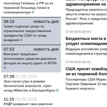
пехотинца Гилмана: в РФ он из
здравоохранение на
тюремной больницы попал в
Председатель комитета п
психиатрическую
©
августа ответил на запро
России". Речь о предсто
08:10
НОВОСТЬ ДНЯ
здравоохранение.
Трамп подписал указы по
ограничению предоставления
07-08-2026 (08:44)
гражданства США по праву
Бюджетные места в 
рождения
©
уходят олимпиадник
07:53
Ведущие российские унив
НОВОСТЬ ДНЯ
олимпиадников в структу
Минтранс предложил
использовать средства дорожных
07-08-2026 (08:26)
фондов на защиту дорог от БПЛА
©
США просят освобод
он из тюремной бол
07:39
07.08.2026
Госсекретарь США Марко 
Урал начал утро в режиме
Сергеем Лавровым 23 ию
беспилотной опасности, горит
бывшего морского...
склад Wilberries в Екатеринбурге
©
11:15
06.08.2026
КНДР развернет свое ракетное