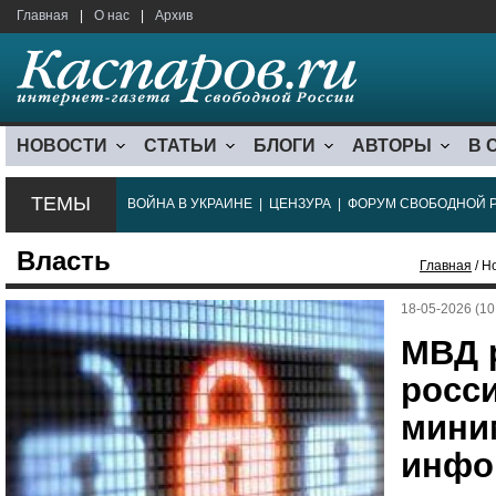
Главная
|
О нас
|
Архив
НОВОСТИ
СТАТЬИ
БЛОГИ
АВТОРЫ
В 
ТЕМЫ
ВОЙНА В УКРАИНЕ
|
ЦЕНЗУРА
|
ФОРУМ СВОБОДНОЙ 
Власть
Главная
/ Н
18-05-2026 (10
МВД 
росси
мини
инфо