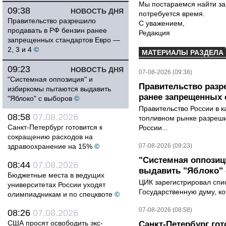
Мы постараемся найти за
09:38
НОВОСТЬ ДНЯ
потребуется время.
Правительство разрешило
С уважением,
продавать в РФ бензин ранее
Редакция
запрещенных стандартов Евро —
2, 3 и 4
©
МАТЕРИАЛЫ РАЗДЕЛА
09:23
НОВОСТЬ ДНЯ
07-08-2026 (09:38)
"Системная оппозиция" и
Правительство разр
избиркомы пытаются выдавить
ранее запрещенных с
"Яблоко" с выборов
©
Правительство России в к
08:58
07.08.2026
топливном рынке разрешил
Санкт-Петербург готовится к
России...
сокращению расходов на
здравоохранение на 15%
©
07-08-2026 (09:23)
"Системная оппози
08:44
07.08.2026
выдавить "Яблоко"
Бюджетные места в ведущих
ЦИК зарегистрировал спис
университетах России уходят
Государственную думу, ко
олимпиадникам и по спецквоте
©
07-08-2026 (08:58)
08:26
07.08.2026
США просят освободить экс-
Санкт-Петербург го