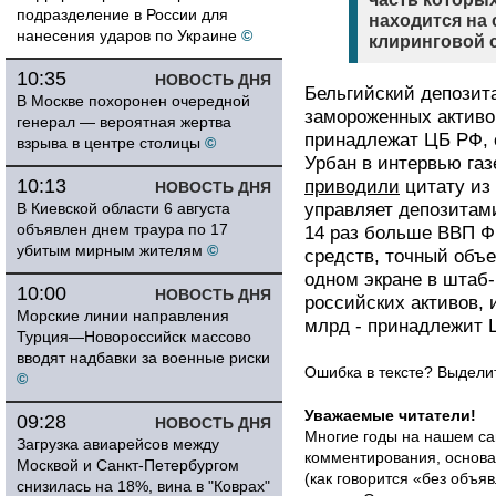
подразделение в России для
находится на 
нанесения ударов по Украине
©
клиринговой с
10:35
НОВОСТЬ ДНЯ
Бельгийский депозита
В Москве похоронен очередной
замороженных активов
генерал — вероятная жертва
принадлежат ЦБ РФ, 
взрыва в центре столицы
©
Урбан в интервью газ
10:13
приводили
цитату из 
НОВОСТЬ ДНЯ
В Киевской области 6 августа
управляет депозитами
объявлен днем траура по 17
14 раз больше ВВП Фр
убитым мирным жителям
©
средств, точный объе
одном экране в штаб-
10:00
НОВОСТЬ ДНЯ
российских активов, 
Морские линии направления
млрд - принадлежит 
Турция—Новороссийск массово
вводят надбавки за военные риски
Ошибка в тексте? Выдел
©
Уважаемые читатели!
09:28
НОВОСТЬ ДНЯ
Многие годы на нашем са
Загрузка авиарейсов между
комментирования, основа
Москвой и Санкт-Петербургом
(как говорится «без объ
снизилась на 18%, вина в "Коврах"