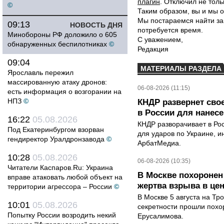
плагин
. Отключил не толь
©
Таким образом, вы и мы о
Мы постараемся найти за
09:13
НОВОСТЬ ДНЯ
потребуется время.
Минобороны РФ доложило о 605
С уважением,
обнаруженных беспилотниках
©
Редакция
09:04
МАТЕРИАЛЫ РАЗДЕЛА
Ярославль пережил
массированную атаку дронов:
06-08-2026 (11:15)
есть информация о возгорании на
НПЗ
©
КНДР развернет сво
в России для нанесе
16:22
05.08.2026
КНДР разворачивает в Ро
Под Екатеринбургом взорван
для ударов по Украине, 
гендиректор Уралдронзавода
©
АрбатМедиа.
10:28
05.08.2026
06-08-2026 (10:35)
Читатели Каспаров.Ru: Украина
В Москве похоронен
вправе атаковать любой объект на
жертва взрыва в це
территории агрессора – России
©
В Москве 5 августа на Тр
10:01
05.08.2026
секретности прошли похо
Попытку России возродить некий
Ерусалимова.