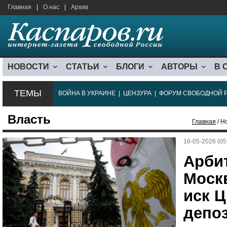
Главная
|
О нас
|
Архив
НОВОСТИ
СТАТЬИ
БЛОГИ
АВТОРЫ
В 
ТЕМЫ
ВОЙНА В УКРАИНЕ
|
ЦЕНЗУРА
|
ФОРУМ СВОБОДНОЙ 
Власть
Главная
/ Н
16-05-2026 (05
Арби
Моск
иск Ц
депоз