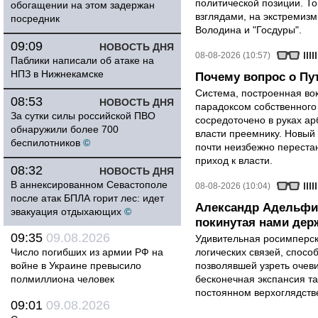
политической позиции. Т
обогащении на этом задержан
взглядами, на экстремизм
посредник
Володина и "Госдуры".
09:09
НОВОСТЬ ДНЯ
08-08-2026 (10:57)
Паблики написали об атаке на
НПЗ в Нижнекамске
Почему вопрос о Пут
Система, построенная вок
08:53
НОВОСТЬ ДНЯ
парадоксом собственного
За сутки силы российской ПВО
сосредоточено в руках ар
обнаружили более 700
власти преемнику. Новый 
беспилотников
©
почти неизбежно перестан
приход к власти.
08:32
НОВОСТЬ ДНЯ
В аннексированном Севастополе
08-08-2026 (10:04)
после атак БПЛА горит лес: идет
Александр Адельфи
эвакуация отдыхающих
©
покинутая нами держ
09:35
09.08.2026
Удивительная росимперск
Число погибших из армии РФ на
логических связей, спосо
войне в Украине превысило
позволявшей узреть очев
полмиллиона человек
бесконечная экспансия т
постоянном верхоглядств
09:01
09.08.2026