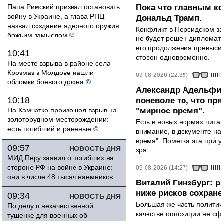
Папа Римский призвал остановить
Пока что главным к
войну в Украине, а глава РПЦ
Дональд Трамп.
назвал создание ядерного оружия
Конфликт в Персидском з
божьим замыслом
©
не будет решен дипломати
его продолжения превыси
10:41
сторон одновременно.
На месте взрыва в районе села
Крозмаз в Молдове нашли
09-08-2026 (22:39)
обломки боевого дрона
©
Александр Адельфин
10:18
поневоле то, что п
На Камчатке произошел взрыв на
"мирное время".
золоторудном месторождении:
Есть в новых нормах пит
есть погибший и раненые
©
внимание, в документе на
время". Пометка эта при 
09:57
НОВОСТЬ ДНЯ
зря.
МИД Перу заявил о погибших на
стороне РФ на войне в Украине:
09-08-2026 (14:27)
они в числе 48 тысяч наемников
Виталий Гинзбург: 
ниже рисков сохране
09:34
НОВОСТЬ ДНЯ
Большая же часть политич
По делу о некачественной
качестве оппозиции не сф
тушенке для военных об