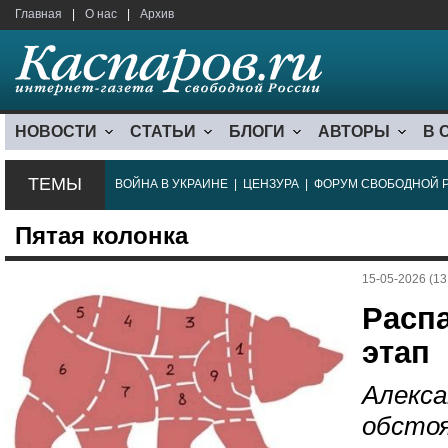
Главная
|
О нас
|
Архив
НОВОСТИ
СТАТЬИ
БЛОГИ
АВТОРЫ
В 
ТЕМЫ
ВОЙНА В УКРАИНЕ
|
ЦЕНЗУРА
|
ФОРУМ СВОБОДНОЙ 
Пятая колонка
15-05-2026 (13
Расп
этап
Алекса
обстоя