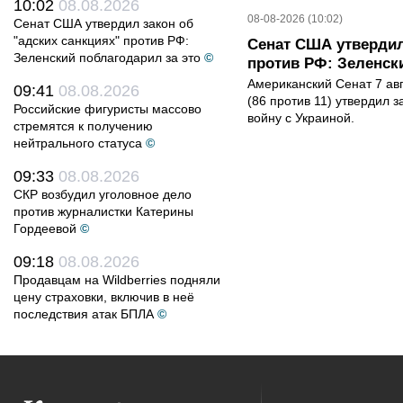
10:02
08.08.2026
08-08-2026 (10:02)
Сенат США утвердил закон об
"адских санкциях" против РФ:
Сенат США утвердил
Зеленский поблагодарил за это
©
против РФ: Зеленск
Американский Сенат 7 ав
09:41
08.08.2026
(86 против 11) утвердил з
Российские фигуристы массово
войну с Украиной.
стремятся к получению
нейтрального статуса
©
09:33
08.08.2026
СКР возбудил уголовное дело
против журналистки Катерины
Гордеевой
©
09:18
08.08.2026
Продавцам на Wildberries подняли
цену страховки, включив в неё
последствия атак БПЛА
©