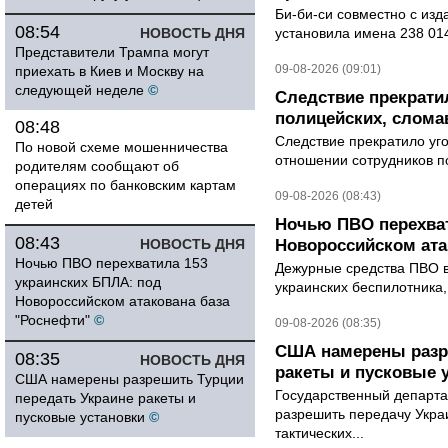
Би-би-си совместно с из
08:54
НОВОСТЬ ДНЯ
установила имена 238 014
Представители Трампа могут
09-08-2026 (09:01)
приехать в Киев и Москву на
следующей неделе
©
Следствие прекрати
полицейских, слома
08:48
Следствие прекратило уг
По новой схеме мошенничества
отношении сотрудников п
родителям сообщают об
операциях по банковским картам
09-08-2026 (08:43)
детей
Ночью ПВО перехват
08:43
НОВОСТЬ ДНЯ
Новороссийском ата
Ночью ПВО перехватила 153
Дежурные средства ПВО в 
украинских БПЛА: под
украинских беспилотника
Новороссийском атакована база
"Роснефти"
©
09-08-2026 (08:35)
США намерены разре
08:35
НОВОСТЬ ДНЯ
ракеты и пусковые 
США намерены разрешить Турции
Государственный департ
передать Украине ракеты и
разрешить передачу Украи
пусковые установки
©
тактических...