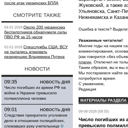
после атак украинских БПЛА
Жуковский, а также а
Ульяновска, Санкт-Пе
СМОТРИТЕ ТАКЖЕ
Нижнекамска и Казан
Около 200 украинских
04-01-2026
Ошибка в тексте? Выдел
беспилотников обнаружили силы
ПВО РФ за 15 часов
Уважаемые читатели!
Многие годы на нашем са
Спецслужбы США: ВСУ
02-01-2026
комментирования, основа
не пытались атаковать
резиденцию Владимира Путина
(как говорится «без объ
плагин
. Отключил не толь
Таким образом, вы и мы о
НОВОСТИ
Мы постараемся найти за
потребуется время.
09:35
НОВОСТЬ ДНЯ
С уважением,
Число погибших из армии РФ на
Редакция
войне в Украине превысило
полмиллиона человек
МАТЕРИАЛЫ РАЗДЕЛА
09:01
НОВОСТЬ ДНЯ
09-08-2026 (09:35)
Следствие прекратило уголовное
Число погибших из 
дело в отношении полицейских,
превысило полмилл
сломавших руку учительнице
©