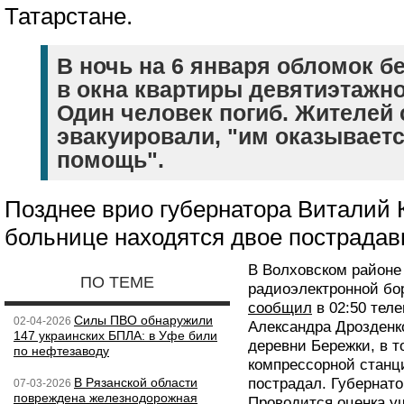
Татарстане.
В ночь на 6 января обломок б
в окна квартиры девятиэтажно
Один человек погиб. Жителей 
эвакуировали, "им оказывает
помощь".
Позднее врио губернатора Виталий 
больнице находятся двое пострадав
В Волховском район
ПО ТЕМЕ
радиоэлектронной бо
сообщил
в 02:50 теле
Силы ПВО обнаружили
02-04-2026
Александра Дрозденк
147 украинских БПЛА: в Уфе били
деревни Бережки, в т
по нефтезаводу
компрессорной станци
В Рязанской области
пострадал. Губернато
07-03-2026
повреждена железнодорожная
Проводится оценка у