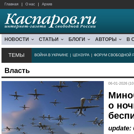
Главная
|
О нас
|
Архив
НОВОСТИ
СТАТЬИ
БЛОГИ
АВТОРЫ
В 
ТЕМЫ
ВОЙНА В УКРАИНЕ
|
ЦЕНЗУРА
|
ФОРУМ СВОБОДНОЙ 
Власть
06-01-2026 (10
Мино
о ноч
бесп
update: 