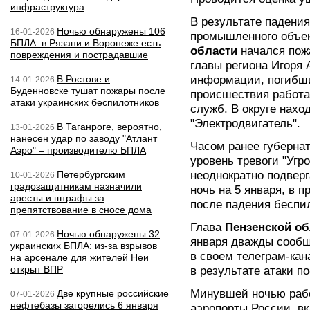
инфраструктура
В результате падения
Ночью обнаружены 106
16-01-2026
промышленного объек
БПЛА: в Рязани и Воронеже есть
области
начался пож
повреждения и пострадавшие
главы региона Игоря
В Ростове и
информации, погибши
14-01-2026
Буденновске тушат пожары после
происшествия работ
атаки украинских беспилотников
служб. В округе нахо
"Электродвигатель".
В Таганроге, вероятно,
13-01-2026
нанесен удар по заводу "Атлант
Часом ранее губернат
Аэро" – производителю БПЛА
уровень тревоги "Угр
Петербургским
неоднократно подверг
10-01-2026
градозащитникам назначили
ночь на 5 января, в 
аресты и штрафы за
после падения беспил
препятствование в сносе дома
Глава
Пензенской о
Ночью обнаружены 32
07-01-2026
января дважды сообщ
украинских БПЛА: из-за взрывов
в своем телеграм-кан
на арсенале для жителей Неи
открыт ВПР
в результате атаки п
Минувшей ночью рабо
Две крупные российские
07-01-2026
нефтебазы загорелись 6 января
аэропорты России, в